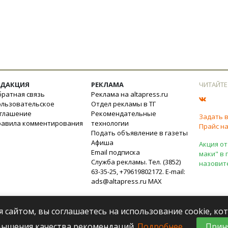
ЕДАКЦИЯ
РЕКЛАМА
ЧИТАЙТЕ
ратная связь
Реклама на altapress.ru
ользовательское
Отдел рекламы в ТГ
оглашение
Рекомендательные
Задать 
равила комментирования
технологии
Прайс на
Подать объявление в газеты
Афиша
Акция от
Email подписка
маки" в 
Служба рекламы. Тел. (3852)
назовит
63-35-25, +79619802172. E-mail:
ads@altapress.ru
MAX
я сайтом, вы соглашаетесь на использование cookie, к
вышения качества рекомендаций.
Подробнее
.
Прин