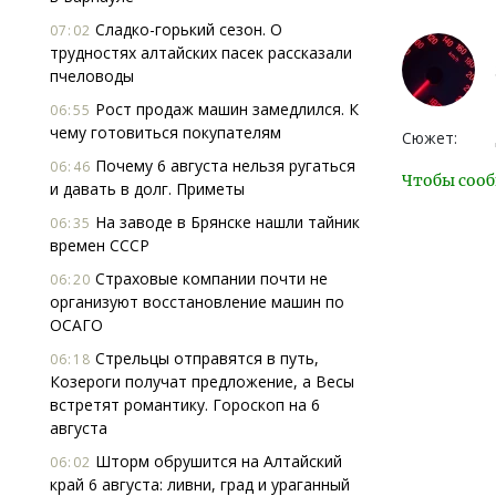
Сладко-горький сезон. О
07:02
трудностях алтайских пасек рассказали
пчеловоды
Рост продаж машин замедлился. К
06:55
чему готовиться покупателям
Сюжет:
Почему 6 августа нельзя ругаться
06:46
Чтобы сооб
и давать в долг. Приметы
На заводе в Брянске нашли тайник
06:35
времен СССР
Страховые компании почти не
06:20
организуют восстановление машин по
ОСАГО
Стрельцы отправятся в путь,
06:18
Козероги получат предложение, а Весы
встретят романтику. Гороскоп на 6
августа
Шторм обрушится на Алтайский
06:02
край 6 августа: ливни, град и ураганный