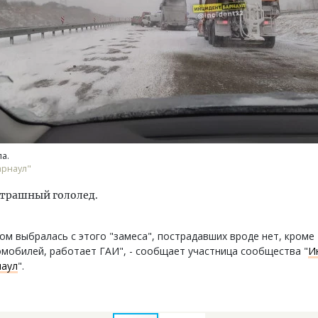
тектурный код начинается с
Смелость архитектурных 
ли. Мощение крупноформатными
Генеральный директор к
тами становится новым
ЗИАС — об эстетике горо
а.
ндартом благоустройства
трендах в фасадах и разв
арнаул"
ОИТЕЛЬСТВО
СТРОИТЕЛЬСТВО
страшный гололед.
ом выбралась с этого "замеса", пострадавших вроде нет, кроме
мобилей, работает ГАИ", - сообщает участница сообщества "
И
наул
".