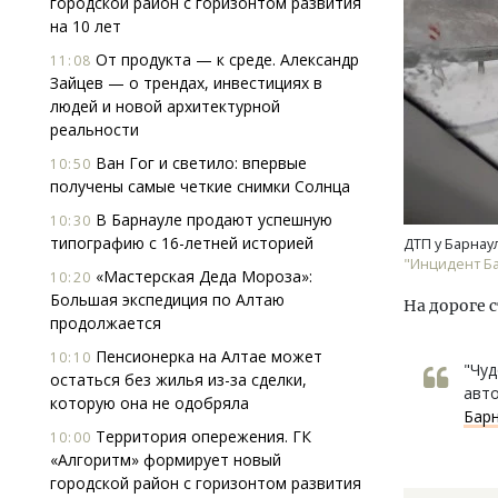
городской район с горизонтом развития
на 10 лет
От продукта — к среде. Александр
11:08
Зайцев — о трендах, инвестициях в
людей и новой архитектурной
реальности
Ван Гог и светило: впервые
10:50
получены самые четкие снимки Солнца
Двухуровневые номера и вид на горы.
Архи
Каким будет новый апарт-отель
зем
В Барнауле продают успешную
10:30
«Белкур» в Белокурихе
пли
типографию с 16-летней историей
ДТП у Барнаул
ста
"Инцидент Б
«Мастерская Деда Мороза»:
10:20
ДОМА И КВАРТИРЫ
СТР
Большая экспедиция по Алтаю
На дороге 
продолжается
Пенсионерка на Алтае может
10:10
"Чуд
остаться без жилья из-за сделки,
авто
которую она не одобряла
Бар
Территория опережения. ГК
10:00
«Алгоритм» формирует новый
городской район с горизонтом развития