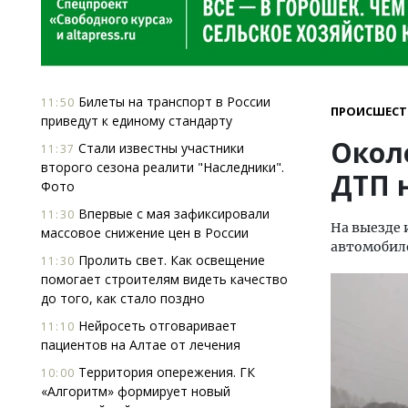
Билеты на транспорт в России
11:50
ПРОИСШЕСТ
приведут к единому стандарту
Окол
Стали известны участники
11:37
второго сезона реалити "Наследники".
ДТП 
Фото
Впервые с мая зафиксировали
11:30
На выезде 
массовое снижение цен в России
автомобиле
Пролить свет. Как освещение
11:30
помогает строи­телям видеть качество
до того, как стало поздно
Нейросеть отговаривает
11:10
пациентов на Алтае от лечения
Территория опережения. ГК
10:00
«Алгоритм» формирует новый