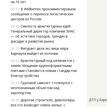
на 10 лет
В Wildberries прокомментировали
09:50
сообщения о переносе логистических
центров из России
Смелость архитектурных идей.
09:40
Генеральный директор компании ЗИАС
— об эстетике городов, трендах в
фасадах и развитии рынка
Фигурант дела экс-вице-мэра
09:30
Барнаула выйдет из колонии
Архитектурный код начинается с
09:20
земли. Мощение крупноформатными
плитами становится новым стандартом
благоустройства
Грузовой самолет столкнулся с
09:10
неопознанным объектом над
аэропортом
ДТП у Барн
Дорогие строители, девелоперы,
09:00
все кто возводит новое жилье, с