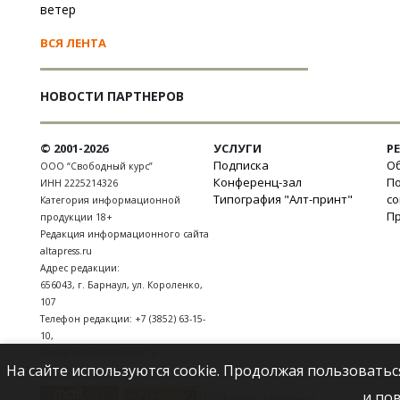
ветер
ВСЯ ЛЕНТА
НОВОСТИ ПАРТНЕРОВ
© 2001-2026
УСЛУГИ
Р
Подписка
Об
ООО “Свободный курс”
Конференц-зал
П
ИНН 2225214326
Типография "Алт-принт"
с
Категория информационной
П
продукции 18+
Редакция информационного сайта
altapress.ru
Адрес редакции:
656043
,
г. Барнаул
,
ул. Короленко,
107
Телефон редакции:
+7 (3852) 63-15-
10
,
E-mail:
news@altapress.ru
На сайте используются cookie. Продолжая пользоватьс
и по