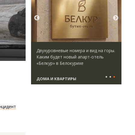
идей.
Двухуровневые номера и вид на горы.
Арх
омпании
Каким будет новый апарт-отель
зем
дов,
«Белкур» в Белокурихе
пли
итии рынка
ста
ДОМА И КВАРТИРЫ
СТ
нцидент