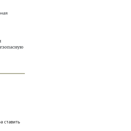
рная
ы
безопасную
ра ставить