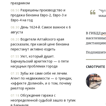
праздником
Разрешены производство и
08:50
"Чут
продажа бензина Евро-2, Евро-3 и
маши
Евро-4 на год
День 1624-й. Самое важное к 6
08:30
августа
В ГИБДД
ре
населенных
Водители Алтайского края
08:20
дистанцию
рассказали, при какой цене бензина
перестанут активно ездить
Подпишитес
Уют, который душит.
07:55
Барнаульский архитектор — о пяти
насущных проблемах города
СМОТРИТЕ
Зубы же сами себе не лечим.
07:35
Агент по недвижимости — о трендах,
«эффекте Долиной», и о том, почему
риелтор нужен
Обсуждение гаража с
07:18
неопределенной судьбой зашло в тупик
в Барнауле