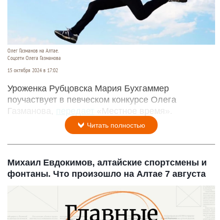
Олег Газманов на Алтае.
Соцсети Олега Газманова
15 октября 2024 в 17:02
Уроженка Рубцовска Мария Бухгаммер
поучаствует в певческом конкурсе Олега
Газманова,
передает
«Местное время».
Читать полностью
Михаил Евдокимов, алтайские спортсмены и
фонтаны. Что произошло на Алтае 7 августа