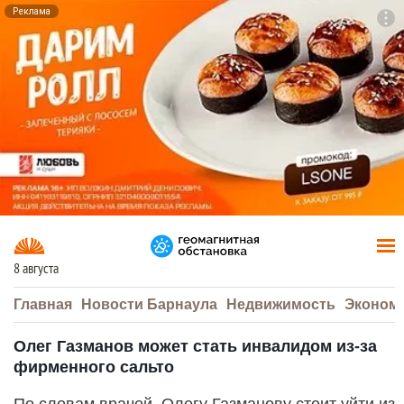
Реклама
To
F7
8 августа
Главная
Новости Барнаула
Недвижимость
Эконом
Олег Газманов может стать инвалидом из-за
фирменного сальто
По словам врачей, Олегу Газманову стоит уйти из