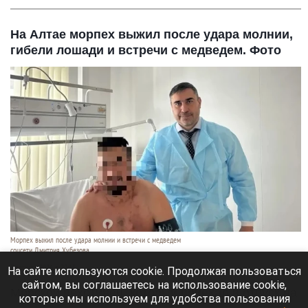
На Алтае морпех выжил после удара молнии,
гибели лошади и встречи с медведем. Фото
Морпех выжил после удара молнии и встречи с медведем
соцсети Дмитрия Хубезова
7 августа 2026 в 22:15
На сайте используются cookie. Продолжая пользоваться
сайтом, вы соглашаетесь на использование cookie,
Морской пехотинец, который приехал в отпуск на
которые мы используем для удобства пользования