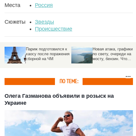
Места
Россия
Сюжеты
Звезды
Происшествие
к
Новая атака, графики
Спецслужбы
ия
по свету, очереди на
предотвратили удар по
мосту, бензин. Что
стратегическому
произошло в Крыму
предприятию под
Москвой
ПО ТЕМЕ:
Олега Газманова объявили в розыск на
Украине