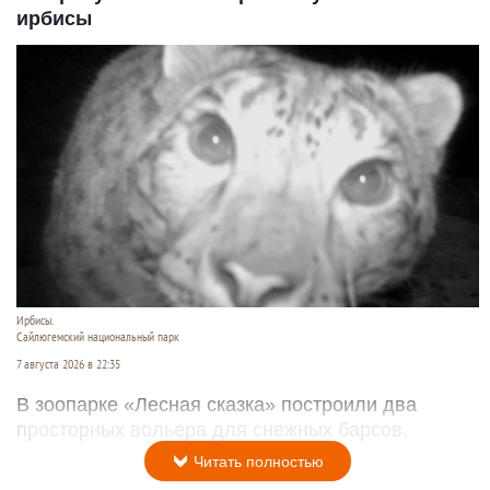
ирбисы
Ирбисы.
Сайлюгемский национальный парк
7 августа 2026 в 22:35
В зоопарке «Лесная сказка» построили два
просторных вольера для снежных барсов.
Читать полностью