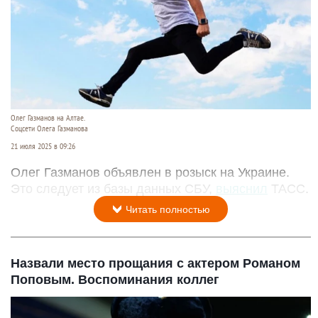
Олег Газманов на Алтае.
Соцсети Олега Газманова
21 июля 2025 в 09:26
Олег Газманов объявлен в розыск на Украине.
Это следует из базы данных СБУ,
выяснил
ТАСС.
Читать полностью
Назвали место прощания с актером Романом
Поповым. Воспоминания коллег