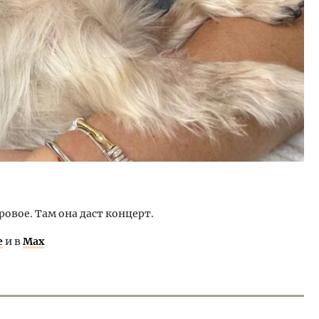
ровое. Там она даст концерт.
е
и в
Max