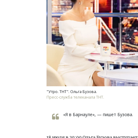
"Утро. ТНТ". Ольга Бузова.
Пресс-служба телеканала ТНТ.
«Я в Барнауле», — пишет Бузова.
18 июля в 20:00 Ольга Бузова выступае