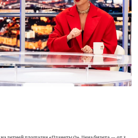
Пролить свет. Как освещ
помогает строи­телям ви
качество до того, как ст
СТРОИТЕЛЬСТВО
т на летней площадке «Планеты Q». Цена билета — от 3