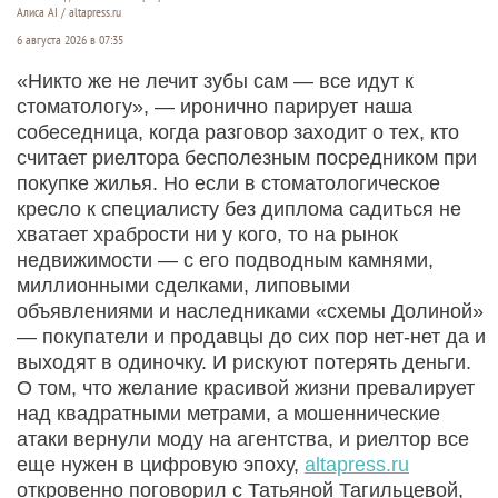
Алиса AI / altapress.ru
6 августа 2026 в 07:35
«Никто же не лечит зубы сам — все идут к
стоматологу», — иронично парирует наша
собеседница, когда разговор заходит о тех, кто
считает риелтора бесполезным посредником при
покупке жилья. Но если в стоматологическое
кресло к специалисту без диплома садиться не
хватает храбрости ни у кого, то на рынок
недвижимости — с его подводным камнями,
миллионными сделками, липовыми
объявлениями и наследниками «схемы Долиной»
— покупатели и продавцы до сих пор нет-нет да и
выходят в одиночку. И рискуют потерять деньги.
О том, что желание красивой жизни превалирует
над квадратными метрами, а мошеннические
атаки вернули моду на агентства, и риелтор все
еще нужен в цифровую эпоху,
altapress.ru
откровенно поговорил с Татьяной Тагильцевой,