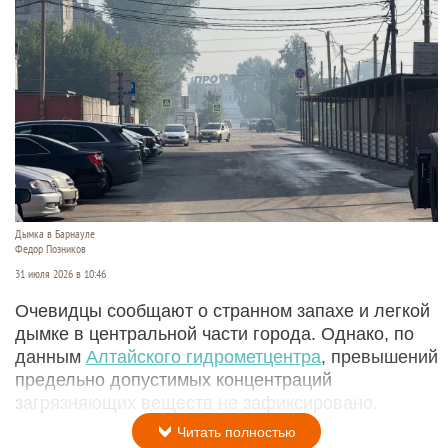
Дымка в Барнауле
Федор Позников
31 июля 2026 в 10:46
Очевидцы сообщают о странном запахе и легкой
дымке в центральной части города. Однако, по
данным
Алтайского гидрометцентра
, превышений
предельно допустимых концентраций
загрязняющих веществ не зафиксировано.
Читать полностью