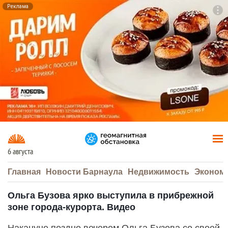
Реклама
To
F7
6 августа
Главная
Новости Барнаула
Недвижимость
Эконом
Ольга Бузова ярко выступила в прибрежной
зоне города-курорта. Видео
Накануне поздно вечером Ольга Бузова со своей