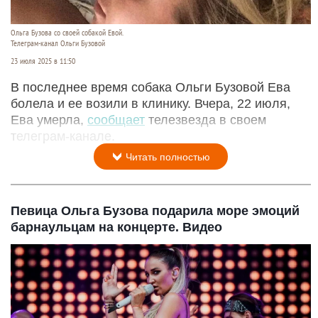
Ольга Бузова со своей собакой Евой.
Телеграм-канал Ольги Бузовой
23 июля 2025 в 11:50
В последнее время собака Ольги Бузовой Ева
болела и ее возили в клинику. Вчера, 22 июля,
Ева умерла,
сообщает
телезвезда в своем
телеграм-канале.
Читать полностью
Певица Ольга Бузова подарила море эмоций
барнаульцам на концерте. Видео