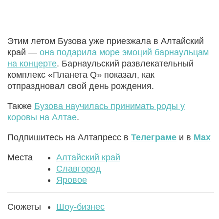
Этим летом Бузова уже приезжала в Алтайский
край —
она подарила море эмоций барнаульцам
на концерте
. Барнаульский развлекательный
комплекс «Планета Q» показал, как
отпраздновал свой день рождения.
Также
Бузова научилась принимать роды у
коровы на Алтае
.
Подпишитесь на Алтапресс в
Телеграме
и в
Max
Места
Алтайский край
Славгород
Яровое
Сюжеты
Шоу-бизнес