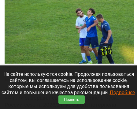
Динамо-Барнаул" одержало победу
ФК "Динамо-Барнаул"
На сайте используются cookie. Продолжая пользоваться
сайтом, вы соглашаетесь на использование cookie,
31 июля 2026 в 10:30
которые мы используем для удобства пользования
Владивостокский любительский футбольный клуб
сайтом и повышения качества рекомендаций.
Подробнее
.
«Анри» завершил свое выступление в Кубке
Принять
России сезона 2026/27, команда потерпела
домашнее поражение в первом раунде Пути
регионов. На своем поле «Анри» принимал
«Динамо-Барнаул» и уступил со счетом 1:2.
Читать полностью