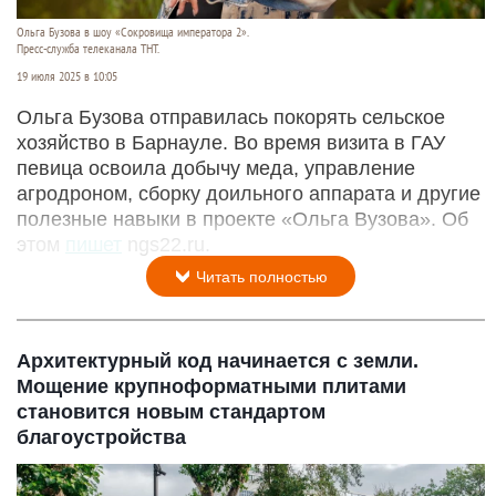
Ольга Бузова в шоу «Сокровища императора 2».
Пресс-служба телеканала ТНТ.
19 июля 2025 в 10:05
Ольга Бузова отправилась покорять сельское
хозяйство в Барнауле. Во время визита в ГАУ
певица освоила добычу меда, управление
агродроном, сборку доильного аппарата и другие
полезные навыки в проекте «Ольга Вузова». Об
этом
пишет
ngs22.ru.
Читать полностью
Архитектурный код начинается с земли.
Мощение крупноформатными плитами
становится новым стандартом
благоустройства