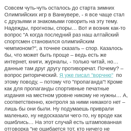
Совсем чуть-чуть осталось до старта зимних
Олимпийских игр в Ванкувере, - я все чаще стал
с друзьями и знакомыми говорить на эту тему.
Надежды, прогнозы, споры… Вот и возник как-то
вопрос "А когда последний раз наш алтайский
спортсмен становился олимпийским
чемпионом?", а точнее сказать – спор. Казалось
бы, что может быть проще – ведь есть же
интернет, книги, журналы, - только читай, но…
данные там друг другу противоречат. Почему? –
вопрос риторический.
Я уже писал "ворчню"
по
этому поводу, – потому что "пропаганда"! Кроме
как для пропаганды спортивные печатные
издания на местном уровне никому не нужны… А,
соответственно, контроля за ними никакого нет –
лишь бы они были. Ну подумаешь приврали
маленько, ну недосказали чего-то, ну вроде как
ошиблись… На этот случай есть штампованная
отговорка "не ошибается тот, кто ничего не