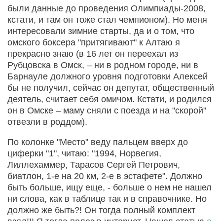
были данные до проведения Олимпиады-2008,
кстати, и там он тоже стал чемпионом). Но меня
интересовали зимние старты, да и о том, что
омского боксера "притягивают" к Алтаю я
прекрасно знаю (в 16 лет он переехал из
Рубцовска в Омск, – ни в родном городе, ни в
Барнауле должного уровня подготовки Алексей
бы не получил, сейчас он депутат, общественный
деятель, считает себя омичом. Кстати, и родился
он в Омске – маму сняли с поезда и на "скорой"
отвезли в роддом).
По колонке "Место" веду пальцем вверх до
циферки "1", читаю: "1994, Норвегия,
Лиллехаммер, Тарасов Сергей Петрович,
биатлон, 1-е на 20 км, 2-е в эстафете". Должно
быть больше, ищу еще, - больше о нем не нашел
ни слова, как в таблице так и в справочнике. Но
должно же быть?! Он тогда полный комплект