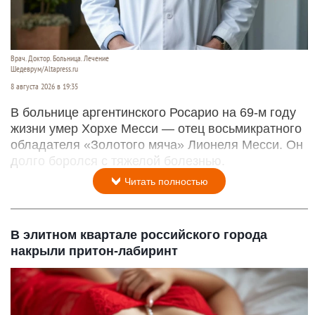
Врач. Доктор. Больница. Лечение
Шедеврум/Altapress.ru
8 августа 2026 в 19:35
В больнице аргентинского Росарио на 69-м году
жизни умер Хорхе Месси — отец восьмикратного
обладателя «Золотого мяча» Лионеля Месси. Он
долго боролся с тяжелой болезнью.
Читать полностью
В элитном квартале российского города
накрыли притон-лабиринт