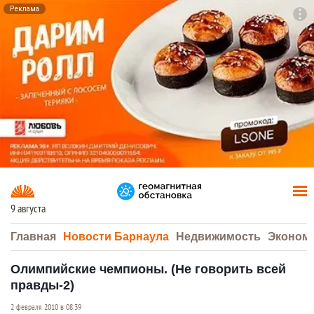
Реклама
To
F7
9 августа
Главная
Новости Барнаула
Недвижимость
Эконом
Олимпийские чемпионы. (Не говорить всей
правды-2)
2 февраля 2010 в 08:39