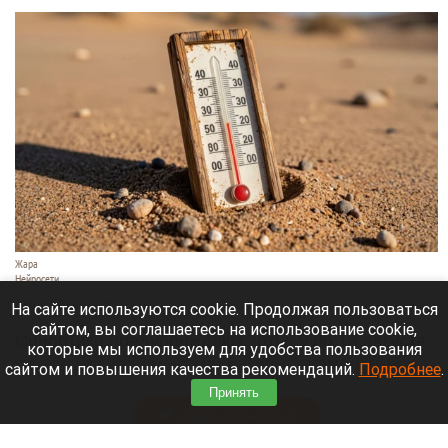
Жара
Нейросети
8 августа 2026 в 18:05
На сайте используются cookie. Продолжая пользоваться
сайтом, вы соглашаетесь на использование cookie,
Синоптики предупреждают, что с 9 по 13 августа
которые мы используем для удобства пользования
Алтайский край местами накроет аномальный
сайтом и повышения качества рекомендаций.
Подробнее
.
зной.
Принять
Читать полностью