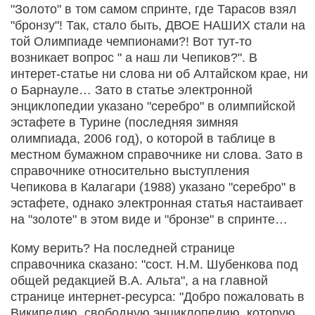
"Золото" в том самом спринте, где Тарасов взял
"бронзу"! Так, стало быть, ДВОЕ НАШИХ стали на
той Олимпиаде чемпионами?! Вот тут-то
возникает вопрос " а наш ли Чепиков?". В
интерет-статье ни слова ни об Алтайском крае, ни
о Барнауле… Зато в статье электронной
энциклопедии указано "серебро" в олимпийской
эстафете в Турине (последняя зимняя
олимпиада, 2006 год), о которой в таблице в
местном бумажном справочнике ни слова. Зато в
справочнике относительно выступления
Чепикова в Калагари (1988) указано "серебро" в
эстафете, однако электронная статья настаивает
на "золоте" в этом виде и "бронзе" в спринте…
Кому верить? На последней странице
справочника сказано: "сост. Н.М. Шубенкова под
общей редакцией В.А. Альта", а на главной
странице интернет-ресурса: "Добро пожаловать в
Википедию, свободную энциклопедию, которую