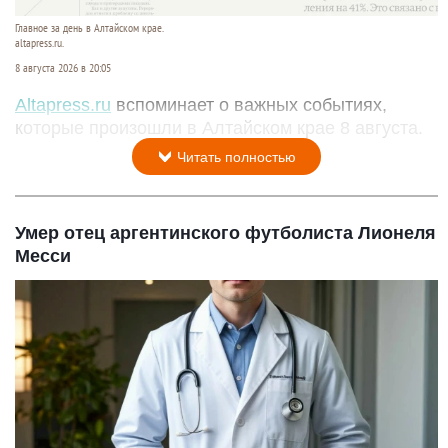
Главное за день в Алтайском крае.
altapress.ru.
8 августа 2026 в 20:05
Altapress.ru
вспоминает о важных событиях,
которые произошли в Алтайском крае 8 августа.
Читать полностью
Умер отец аргентинского футболиста Лионеля
Месси