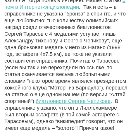
взял!!! Я тогда полез в интернет. Нашел статью
о
нем в Интернет-энциклопедии
. Так и есть – в
справочнике не указана "бронза" в спринте, и что
еще любопытно: "По количеству олимпийских
наград среди отечественных биатлонистов
Сергей Тарасов с 4 медалями уступает лишь
Александру Тихонову и Сергею Чепикову", еще
одна бронзовая медаль у него из Нагано (1998
год, эстафета 4х7,5 км), ее тоже не указали
составители справочника. Почитав о Тарасове
(если вы так и не переходили по ссылке, то
статья оканчивается весьма любопытными
словами "некоторое время являлся президентом
хоккейного клуба "Мотор" из Барнаула"), перешел
на статью о еще одном нашем (по версии "Алтай
спортвный")
биатлонисте Сергее Чепикове
. В
справочнике указано, что он в Лиллехаммере
был вторым эстафете (в той самой эстафете с
Тарасовым), однако "википедия" говорит, что он
имеет еще медаль – "золото"! Причем какое!