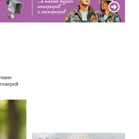
и
жчине
тоиерей