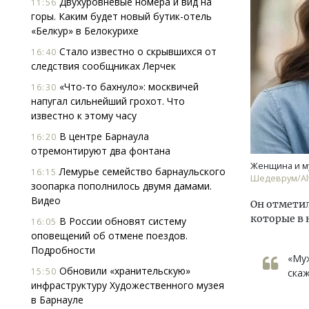
Двухуровневые номера и вид на
11:56
горы. Каким будет новый бутик-отель
«Белкур» в Белокурихе
Стало известно о скрывшихся от
16:40
следствия сообщниках Лерчек
«Что-то бахнуло»: москвичей
16:30
напугал сильнейший грохот. Что
известно к этому часу
Смелость архитектурных идей.
Архи
Генеральный директор компании
зем
В центре Барнаула
16:20
ЗИАС — об эстетике городов,
пли
отремонтируют два фонтана
трендах в фасадах и развитии рынка
ста
Женщина и м
Лемурье семейство барнаульского
16:15
Шедеврум/Alt
СТРОИТЕЛЬСТВО
СТР
зоопарка пополнилось двумя дамами.
Видео
Он отметил
которые в 
В России обновят систему
16:05
оповещений об отмене поездов.
Подробности
«Муж
Обновили «хранительскую»
15:50
скаж
инфраструктуру Художественного музея
в Барнауле