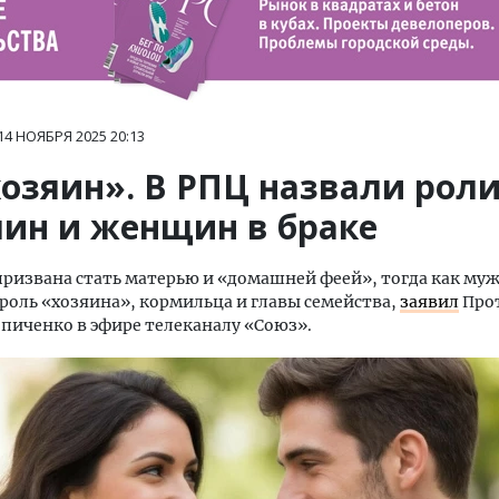
14 НОЯБРЯ 2025
20:13
хозяин». В РПЦ назвали рол
ин и женщин в браке
ризвана стать матерью и «домашней феей», тогда как му
роль «хозяина», кормильца и главы семейства,
заявил
Про
пиченко в эфире телеканалу «Союз».