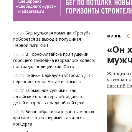
Барнаульская команда «Трегуб»
18:05
ЖИЗНЬ
поборется за выход в полуфинал
Первой лиги КВН
«Он 
В Горно-Алтайске при тушении
17:45
мужч
горящего грузовика взорвалось колесо:
пострадал полицейский. Фото
Женщина п
Пьяный барнаулец устроил ДТП с
17:25
уготованы 
переворотом на Алтае и скрылся
Евгений По
«Домашние супчики»: как
17:07
алтайские волонтеры объединяют
детей и взрослых ради общей цели
Билан обратился к фанатам после
17:05
критики его «экспериментального»
концерта