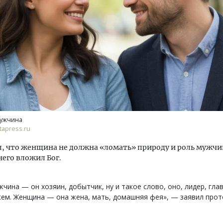
тектурный код начинается с
Ищем новые берега. Ген
ли. Мощение крупноформатными
«Жилищной инициативы»
тами становится новым
Гатилов — о том, как де
ндартом благоустройства
оставаться на плаву, ког
ужчина
штормит
apress.ru
ОИТЕЛЬСТВО
СТРОИТЕЛЬСТВО
, что женщина не должна «ломать» природу и роль мужчи
него вложил Бог.
чина — он хозяин, добытчик, ну и такое слово, оно, лидер, глав
ем. Женщина — она жена, мать, домашняя фея», — заявил прот