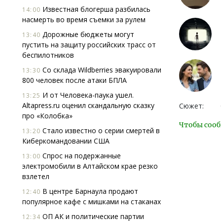
Известная блогерша разбилась
14:00
насмерть во время съемки за рулем
Дорожные бюджеты могут
13:40
пустить на защиту российских трасс от
беспилотников
Со склада Wildberries эвакуировали
13:30
800 человек после атаки БПЛА
И от Человека-паука ушел.
13:25
Altapress.ru оценил скандальную сказку
Сюжет:
про «Колобка»
Чтобы сооб
Стало известно о серии смертей в
13:20
Киберкомандовании США
Спрос на подержанные
13:00
электромобили в Алтайском крае резко
взлетел
В центре Барнаула продают
12:40
популярное кафе с мишками на стаканах
ОП АК и политические партии
12:34