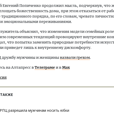
й Евгений Попиченко продолжил мысль, подчеркнув, что
площать божественность дома, при этом отказаться от раб
традиционного порядка, по его словам, чревато личност
 и эмоциональными переживаниями.
лужитель объяснил, что изменения модели семейных роле
ием современных тенденций провоцируют внутренние ко
дал, что попытка заменить природные потребности искус
ми приведет лишь к внутреннему дискомфорту.
ПЦ дружбу мужчины и женщины
назвали грехом
.
ь на Алтапресс в
Телеграме
и в
Max
ссия
 ТАКЖЕ
РПЦ разрешила мужчинам носить юбки