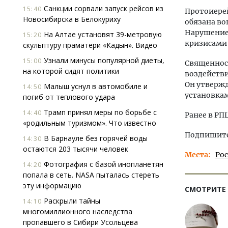
Санкции сорвали запуск рейсов из
15:40
Протоиере
Новосибирска в Белокуриху
обязана во
Нарушение 
На Алтае установят 39-метровую
15:20
кризисами
скульптуру праматери «Кадын». Видео
Узнали минусы популярной диеты,
15:00
Священнос
на которой сидят политики
воздейств
Он утверж
Малыш уснул в автомобиле и
14:50
установка
погиб от теплового удара
Трамп принял меры по борьбе с
14:40
Ранее в Р
«родильным туризмом». Что известно
Подпишитес
В Барнауле без горячей воды
14:30
остаются 203 тысячи человек
Места
Ро
Фотография с базой инопланетян
14:20
попала в сеть. NASA пыталась стереть
эту информацию
СМОТРИТЕ
Раскрыли тайны
14:10
многомиллионного наследства
пропавшего в Сибири Усольцева