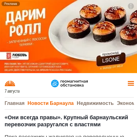
Реклама
To
F7
7 августа
Главная
Новости Барнаула
Недвижимость
Эконом
«Они всегда правы». Крупный барнаульский
перевозчик разругался с властями
Пока пассажиры жалуются на переполненные