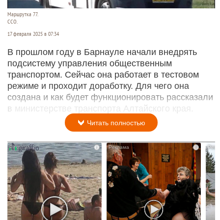
Маршрутка 77.
ССО.
17 февраля 2025 в 07:34
В прошлом году в Барнауле начали внедрять
подсистему управления общественным
транспортом. Сейчас она работает в тестовом
режиме и проходит доработку. Для чего она
создана и как будет функционировать рассказали
в министерстве транспорта Алтайского края.
Читать полностью
i
i