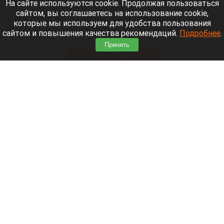
6 августа 2026 в 22:00
На сайте используются cookie. Продолжая пользоваться
сайтом, вы соглашаетесь на использование cookie,
Банк работает в стандартном режиме, и
которые мы используем для удобства пользования
британские санкции не влияют на его
сайтом и повышения качества рекомендаций.
Подробнее
.
деятельность.
Принять
Читать полностью
Больница и медучреждения на Алтае
получили пять новых автомобилей