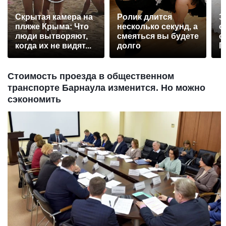
Скрытая камера на
Ролик длится
Э
пляже Крыма: Что
несколько секунд, а
о
люди вытворяют,
смеяться вы будете
с
когда их не видят...
долго
П
р
Стоимость проезда в общественном
транспорте Барнаула изменится. Но можно
сэкономить