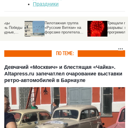
Праздники
Пилотажная группа
Трещали пальмовые
ы
«Русские Витязи» на
разрывы: в Барнауле
форсаже пролетела
прогремел салют в
над Красной площадью
честь Великой Победы
и над Минском. Видео
Фото
ПО ТЕМЕ:
Девчачий «Москвич» и блестящая «Чайка».
Altapress.ru запечатлел очарование выставки
ретро-автомобилей в Барнауле