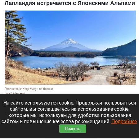
Лапландия встречается с Японскими Альпами
Путешествие Хидэ Масуи по Японии.
t.me/hidemasui
9 августа 2026 в 13:40
На сайте используются cookie. Продолжая пользоваться
сайтом, вы соглашаетесь на использование cookie,
Бывший мэр Владивостока Виталий Веркеенко
которые мы используем для удобства пользования
после окончания политической карьеры
сайтом и повышения качества рекомендаций.
Подробнее
.
проживает в Японии и строит там курорт с
Принять
виллами в духе Лапландии.