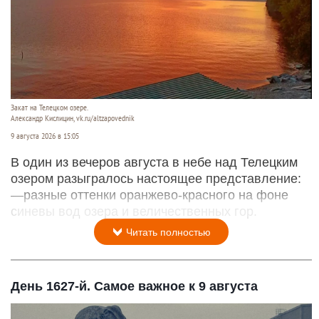
Закат на Телецком озере.
Александр Кислицин, vk.ru/altzapovednik
9 августа 2026 в 15:05
В один из вечеров августа в небе над Телецким
озером разыгралось настоящее представление:
—разные оттенки оранжево-красного на фоне
синевы вод озера и величественных гор.
Читать полностью
День 1627-й. Самое важное к 9 августа