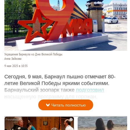
Украшения Барнаула ко Дню Великой Победы.
Анна Зайкова
9 мая 2025 в 10:35
Сегодня, 9 мая, Барнаул пышно отмечает 80-
летие Великой Победы яркими событиями.
Барнаульский зоопарк также
подготовил
насыщенную программу для горожан.
Читать полностью
i