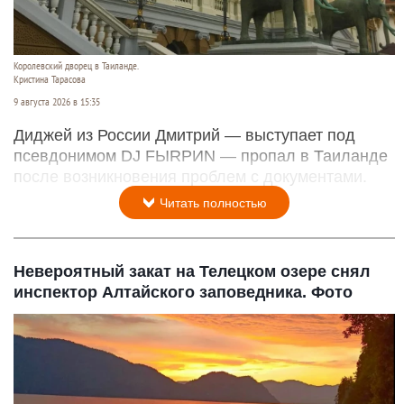
Королевский дворец в Таиланде.
Кристина Тарасова
9 августа 2026 в 15:35
Диджей из России Дмитрий — выступает под
псевдонимом DJ FЫRРИN — пропал в Таиланде
после возникновения проблем с документами.
Читать полностью
Невероятный закат на Телецком озере снял
инспектор Алтайского заповедника. Фото