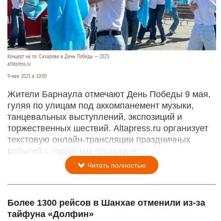
Концерт на пл. Сахарова в День Победы — 2025.
altapress.ru
9 мая 2025 в 10:05
Жители Барнаула отмечают День Победы 9 мая,
гуляя по улицам под аккомпанемент музыки,
танцевальных выступлений, экспозиций и
торжественных шествий. Altapress.ru организует
текстовую онлайн-трансляции праздничных
событий с городских площадок.
Читать полностью
Более 1300 рейсов в Шанхае отменили из-за
тайфуна «Долфин»