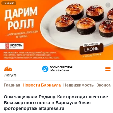
Реклама
To
F7
9 августа
Главная
Новости Барнаула
Недвижимость
Эконом
Они защищали Родину. Как проходит шествие
Бессмертного полка в Барнауле 9 мая —
фоторепортаж altapress.ru