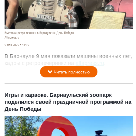
Выставка ретро-техники в Барнауле на День Победы.
Altapress.ru
9 мая 2025 в 11:05
В Барнауле 9 мая показали машины военных лет,
кадры с ретровечеринки на
altapress.ru
.
Читать полностью
Игры и караоке. Барнаульский зоопарк
поделился своей праздничной программой на
День Победы