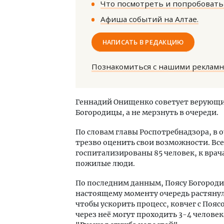
Что посмотреть и попробовать 
Афиша событий на Алтае.
НАПИСАТЬ В РЕДАКЦИЮ
Познакомиться с нашими реклам
Архитектурный код начинается с
Ище
земли. Мощение крупноформатными
«Жи
Геннадий Онищенко советует верующи
плитами становится новым
Гати
Богородицы, а не мерзнуть в очереди.
стандартом благоустройства
оста
што
СТРОИТЕЛЬСТВО
По словам главы Роспотребнадзора, в о
СТР
трезво оценить свои возможности. Всег
госпитализированы 85 человек, к врач
пожилые люди.
По последним данным, Поясу Богороди
настоящему моменту очередь растянула
чтобы ускорить процесс, ковчег с Поя
через неё могут проходить 3-4 челове