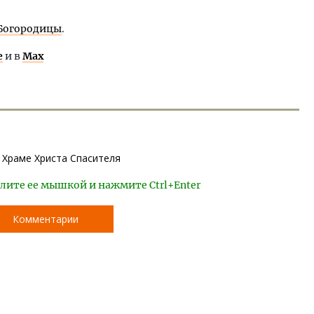
 Богородицы
.
е
и в
Max
 Храме Христа Спасителя
лите ее мышкой и нажмите Ctrl+Enter
Комментарии