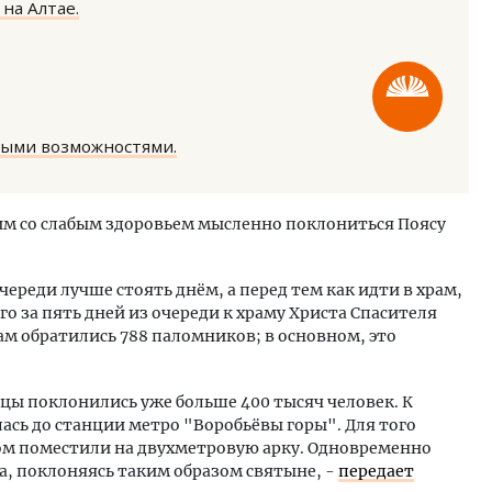
на Алтае.
ными возможностями.
м новые берега. Гендиректор
Смелость архитектурных 
лищной инициативы» Юрий
Генеральный директор к
м со слабым здоровьем мысленно поклониться Поясу
лов — о том, как девелоперу
ЗИАС — об эстетике горо
ваться на плаву, когда рынок
трендах в фасадах и разв
рмит
СТРОИТЕЛЬСТВО
череди лучше стоять днём, а перед тем как идти в храм,
ОИТЕЛЬСТВО
о за пять дней из очереди к храму Христа Спасителя
ам обратились 788 паломников; в основном, это
цы поклонились уже больше 400 тысяч человек. К
сь до станции метро "Воробьёвы горы". Для того
сом поместили на двухметровую арку. Одновременно
ка, поклоняясь таким образом святыне, -
передает