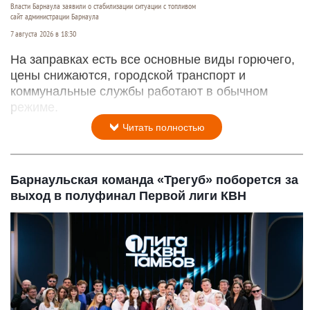
Власти Барнаула заявили о стабилизации ситуации с топливом
сайт администрации Барнаула
7 августа 2026 в 18:30
На заправках есть все основные виды горючего,
цены снижаются, городской транспорт и
коммунальные службы работают в обычном
режиме.
Читать полностью
Барнаульская команда «Трегуб» поборется за
выход в полуфинал Первой лиги КВН