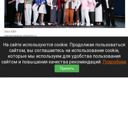
Лига КВН
предоставлено altapress.ru
7 августа 2026 в 18:05
На сайте используются cookie. Продолжая пользоваться
сайтом, вы соглашаетесь на использование cookie,
Международный Союз КВН опубликовал эфир
которые мы используем для удобства пользования
второго четвертьфинала Первой лиги сезона
сайтом и повышения качества рекомендаций.
Подробнее
.
2026 года. За выход в полуфинал боролись
Принять
шесть команд, в том числе барнаульский
«Трегуб».
Читать полностью
В Горно-Алтайске при тушении горящего
грузовика взорвалось колесо: пострадал
полицейский. Фото