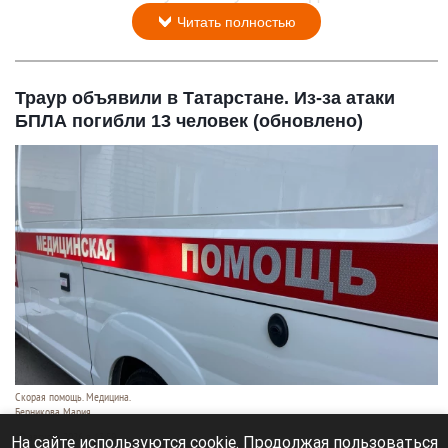
Читать полностью
Траур объявили в Татарстане. Из-за атаки
БПЛА погибли 13 человек (обновлено)
Скорая помощь. Медицина.
Берникова Мария
10 августа 2026 в 13:59
На сайте используются cookie. Продолжая пользоваться