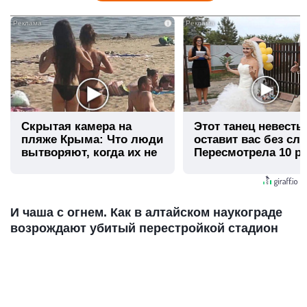
i
Скрытая камера на
Этот танец невесты
пляже Крыма: Что люди
оставит вас без сло
вытворяют, когда их не
Пересмотрела 10 ра
видят...
И чаша с огнем. Как в алтайском наукограде
возрождают убитый перестройкой стадион