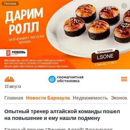
Реклама
To
F7
10 августа
Главная
Новости Барнаула
Недвижимость
Эконом
Опытный тренер алтайской команды пошел
на повышение и ему нашли подмену
Главный тренер "Динамо-Алтай" Владислав