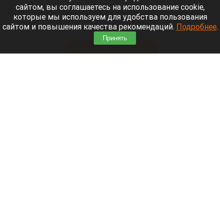
сайтом, вы соглашаетесь на использование cookie,
Раис Татарстана Рустам Минниханов объявил
которые мы используем для удобства пользования
траур в республике после массированной
сайтом и повышения качества рекомендаций.
Подробнее
.
утренней атаки беспилотников на Нижнекамск.
Принять
Читать полностью
Депутат Госдумы представил документ с
предложениями по экономическому развитию