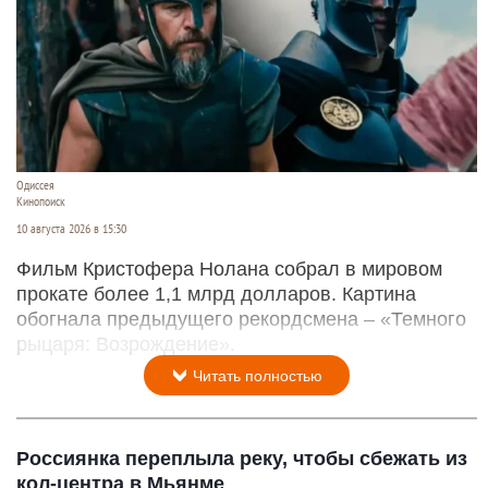
Одиссея
Кинопоиск
10 августа 2026 в 15:30
Фильм Кристофера Нолана собрал в мировом
прокате более 1,1 млрд долларов. Картина
обогнала предыдущего рекордсмена – «Темного
рыцаря: Возрождение».
Читать полностью
Россиянка переплыла реку, чтобы сбежать из
кол-центра в Мьянме