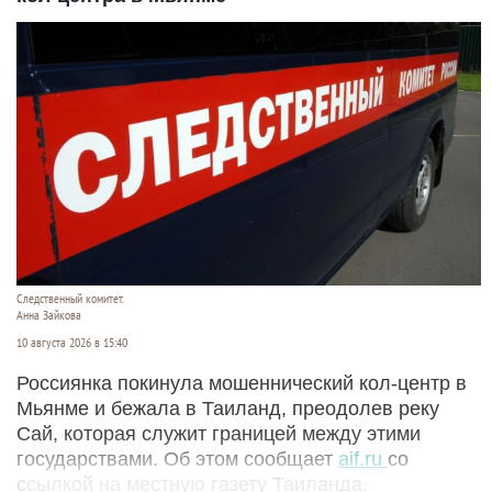
Следственный комитет.
Анна Зайкова
10 августа 2026 в 15:40
Россиянка покинула мошеннический кол-центр в
Мьянме и бежала в Таиланд, преодолев реку
Сай, которая служит границей между этими
государствами. Об этом сообщает
aif.ru
со
ссылкой на местную газету Таиланда.