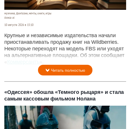
мужчина, фантазии, мечты, книги, игры
Алиса ai
10 августа 2026 в 15:10
Крупные и независимые издательства начали
приостанавливать продажу книг на Wildberries.
Некоторые переходят на модель FBS или уходят
на альтернативные площадки. Об этом сообщает
«
Коммерсантъ
».
Читать полностью
«Одиссея» обошла «Темного рыцаря» и стала
самым кассовым фильмом Нолана