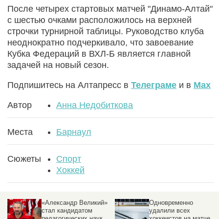
После четырех стартовых матчей "Динамо-Алтай"
с шестью очками расположилось на верхней
строчки турнирной таблицы. Руководство клуба
неоднократно подчеркивало, что завоевание
Кубка Федераций в ВХЛ-Б является главной
задачей на новый сезон.
Подпишитесь на Алтапресс в
Телеграме
и в
Max
Автор
Анна Недобиткова
Места
Барнаул
Сюжеты
Спорт
Хоккей
я:
«Александр Великий»
Одновременно
е
стал кандидатом
удалили всех
т
педагогических наук
хоккеистов на матче в