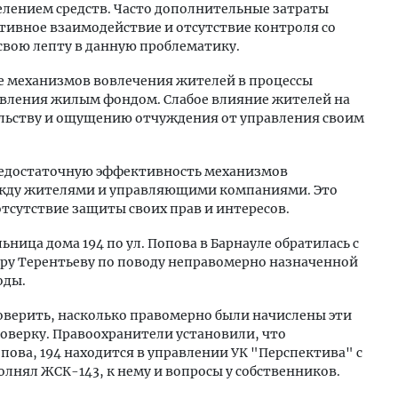
елением средств. Часто дополнительные затраты
тивное взаимодействие и отсутствие контроля со
свою лепту в данную проблематику.
е механизмов вовлечения жителей в процессы
вления жилым фондом. Слабое влияние жителей на
льству и ощущению отчуждения от управления своим
недостаточную эффективность механизмов
ежду жителями и управляющими компаниями. Это
тсутствие защиты своих прав и интересов.
ьница дома 194 по ул. Попова в Барнауле обратилась с
дру Терентьеву по поводу неправомерно назначенной
оды.
оверить, насколько правомерно были начислены эти
верку. Правоохранители установили, что
ова, 194 находится в управлении УК "Перспектива" с
полнял ЖСК-143, к нему и вопросы у собственников.