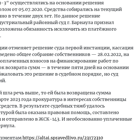
ы-3" осуществлялись на основании решения
ом от 05.07.2020. Средства собирались на текущий
но в течение двух лет. Но данное решение
ндустриальный районный суд г. Барнаула признал
озложена обязанность исключить из платёжного
.
ляции отменяет решение суда первой инстанции, кассация
едено общее собрание собственников — 28.02.2022, на
 оплаченных взносов на финансирование работ по
к возврата сумм — в течение пяти дней на основании
жаловать это решение в судебном порядке, но суд
ий.
й шла речь выше, то ей была возвращена сумма
рте 2023 года прокуратура в интересах собственницы
средств. В результате судебных тяжб удалось
атурой была оказана правовая помощь, составлено
м и отправлено в ЖСК-143. И необоснованно уплаченные
рнула.
окументам
https://altai.spravedlivo.ru/23172310