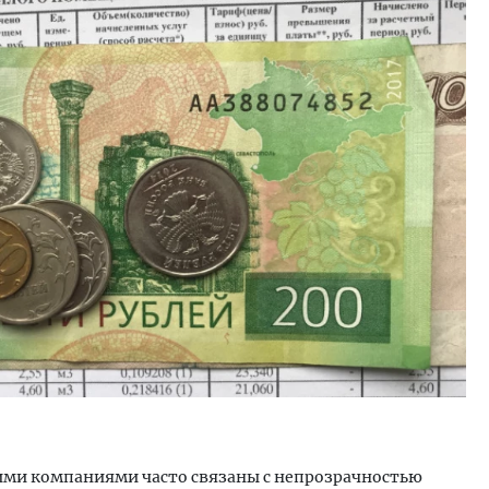
м новые берега. Гендиректор
Смелость архитектурных 
лищной инициативы» Юрий
Генеральный директор к
лов — о том, как девелоперу
ЗИАС — об эстетике горо
ваться на плаву, когда рынок
трендах в фасадах и разв
рмит
СТРОИТЕЛЬСТВО
ОИТЕЛЬСТВО
ми компаниями часто связаны с непрозрачностью