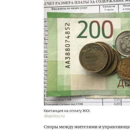
Ище
«Жи
Гати
оста
што
СТР
Квитанция на оплату ЖКХ.
altapress.ru
Споры между жителями и управляющи