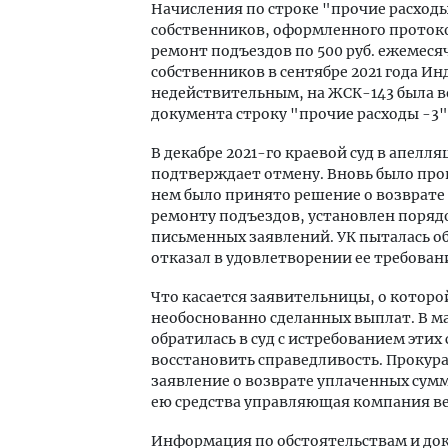
Начисления по строке "прочие расход
собственников, оформленного протокол
ремонт подъездов по 500 руб. ежемесяч
собственников в сентябре 2021 года И
недействительным, на ЖСК-143 была в
документа строку "прочие расходы -3"
В декабре 2021-го краевой суд в апел
подтверждает отмену. Вновь было пров
нем было принято решение о возврате
ремонту подъездов, установлен порядо
письменных заявлений. УК пыталась об
отказал в удовлетворении ее требован
Что касается заявительницы, о которо
необоснованно сделанных выплат. В ма
обратилась в суд с истребованием этих 
восстановить справедливость. Прокур
заявление о возврате уплаченных сум
ею средства управляющая компания ве
Информация по обстоятельствам и д