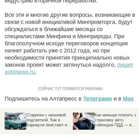
индустрию вторичной переработки.
Все эти и многие другие вопросы, возникающие в
связи с новой инициативой Минпромторга, будут
обсуждаться в ближайшие месяцы со
специалистами Минфина и Минприроды. При
благополучном исходе переговоров концепция
начнет работать уже с 2012 года, но при
необходимости принятия принципиально новых
законов проект может затянуться надолго,
пишет
autonews.ru.
Подпишитесь на Алтапресс в
Телеграме
и в
Max
Старички с неоновой
Как меньше платить за
подсветкой. Как в
страховку авто,
Барнауле блистают и
соблюдая ПДД — в
прячутся в сугробах
карточках altapress.ru
советские авто