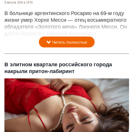
8 августа 2026 в 19:35
В больнице аргентинского Росарио на 69-м году
жизни умер Хорхе Месси — отец восьмикратного
обладателя «Золотого мяча» Лионеля Месси. Он
долго боролся с тяжелой болезнью.
Читать полностью
В элитном квартале российского города
накрыли притон-лабиринт