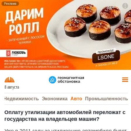
Реклама
To
F7
8 августа
а
Недвижимость
Экономика
Авто
Промышленность
Оплату утилизации автомобилей переложат с
государства на владельцев машин?
Уже в 2011 году за утилизацию автомобиля будет