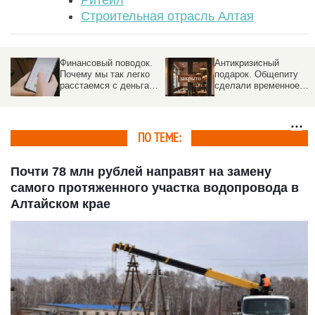
Строительная отрасль Алтая
Антикризисный
Прайс под контролем.
подарок. Общепиту
Что изменит единый
ми
сделали временное
ценник на
бе
послабление от
маркетплейсах для
налогов, но с
покупателей и бизнеса
оговорками
ПО ТЕМЕ:
Почти 78 млн рублей направят на замену
самого протяженного участка водопровода в
Алтайском крае