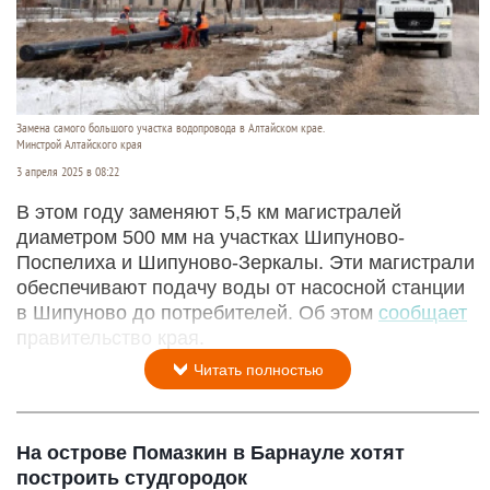
Замена самого большого участка водопровода в Алтайском крае.
Минстрой Алтайского края
3 апреля 2025 в 08:22
В этом году заменяют 5,5 км магистралей
диаметром 500 мм на участках Шипуново-
Поспелиха и Шипуново-Зеркалы. Эти магистрали
обеспечивают подачу воды от насосной станции
в Шипуново до потребителей. Об этом
сообщает
правительство края.
Читать полностью
На острове Помазкин в Барнауле хотят
построить студгородок