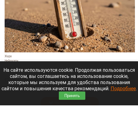
Жара
Нейросети
8 августа 2026 в 18:05
На сайте используются cookie. Продолжая пользоваться
сайтом, вы соглашаетесь на использование cookie,
Синоптики предупреждают, что с 9 по 13 августа
которые мы используем для удобства пользования
Алтайский край местами накроет аномальный
сайтом и повышения качества рекомендаций.
Подробнее
.
зной.
Принять
Читать полностью
Штукатурка с потолка едва не рухнула на
жительницу барнаульской многоэтажки.