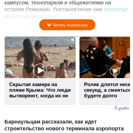
кампусом, технопарком и общежитиями на
острове Помазкин. Постановление уже
подписал
мэр Вячеслав Франк.
Читать полностью
i
Скрытая камера на
Ролик длится неск
пляже Крыма: Что люди
секунд, а смеяться
вытворяют, когда их не
будете долго
видят...
Барнаульцам рассказали, как идет
строительство нового терминала аэропорта