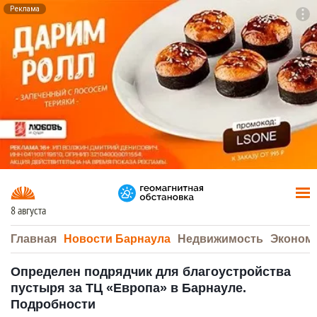
Реклама
To
F7
8 августа
Главная
Новости Барнаула
Недвижимость
Эконом
Определен подрядчик для благоустройства
пустыря за ТЦ «Европа» в Барнауле.
Подробности