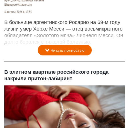
Врач. Доктор. Больница. Лечение
Шедеврум/Altapress.ru
8 августа 2026 в 19:35
В больнице аргентинского Росарио на 69-м году
жизни умер Хорхе Месси — отец восьмикратного
обладателя «Золотого мяча» Лионеля Месси. Он
долго боролся с тяжелой болезнью.
Читать полностью
В элитном квартале российского города
накрыли притон-лабиринт