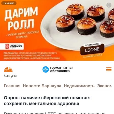
Реклама
To
F7
6 августа
Главная
Новости Барнаула
Недвижимость
Эконом
Опрос: наличие сбережений помогает
сохранять ментальное здоровье
Результаты опроса* ВТБ показали, что наличие