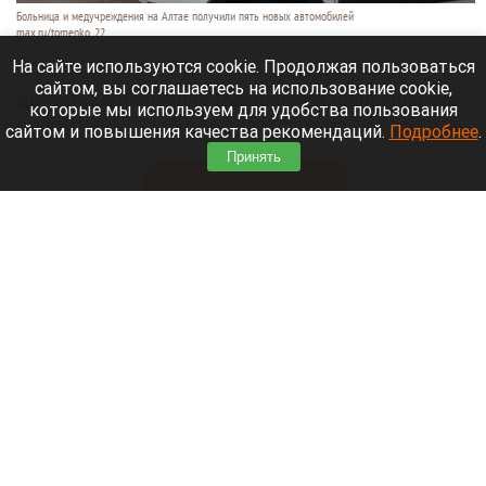
Больница и медучреждения на Алтае получили пять новых автомобилей
max.ru/tomenko_22
6 августа 2026 в 21:40
На сайте используются cookie. Продолжая пользоваться
сайтом, вы соглашаетесь на использование cookie,
Детская горбольница Рубцовска и фельдшерско-
которые мы используем для удобства пользования
акушерские пункты Алтайского края получили
сайтом и повышения качества рекомендаций.
Подробнее
.
пять новых машин.
Принять
Читать полностью
В Барнауле на этапах Кубка России по
шахматам прошли шесть туров