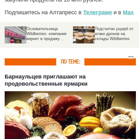
Подпишитесь на Алтапресс в
Телеграме
и в
Max
Основательница
Подсчитан ущерб от
Wildberries: компания
атаки дронов на
вернет в продажу
склады Wildberries
товары со склада в
Котовске
ПО ТЕМЕ:
Барнаульцев приглашают на
продовольственные ярмарки