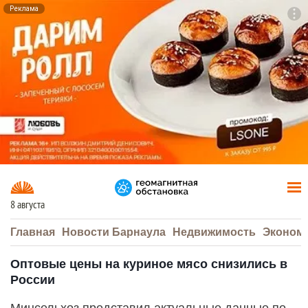
Реклама
To
F7
8 августа
Главная
Новости Барнаула
Недвижимость
Эконом
Оптовые цены на куриное мясо снизились в
России
Минсельхоз представил актуальные данные по