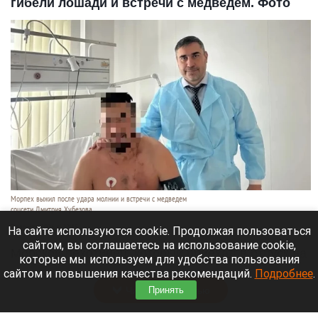
гибели лошади и встречи с медведем. Фото
Морпех выжил после удара молнии и встречи с медведем
соцсети Дмитрия Хубезова
7 августа 2026 в 22:15
На сайте используются cookie. Продолжая пользоваться
сайтом, вы соглашаетесь на использование cookie,
Морской пехотинец, который приехал в отпуск на
которые мы используем для удобства пользования
Алтай, пережил чудовищную серию событий.
сайтом и повышения качества рекомендаций.
Подробнее
.
Читать полностью
Принять