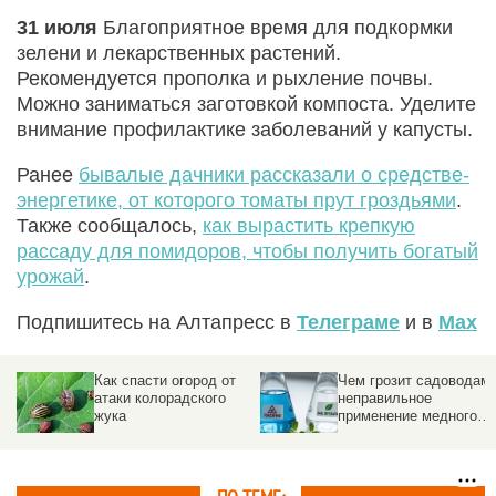
31 июля
Благоприятное время для подкормки
зелени и лекарственных растений.
Рекомендуется прополка и рыхление почвы.
Можно заниматься заготовкой компоста. Уделите
внимание профилактике заболеваний у капусты.
Ранее
бывалые дачники рассказали о средстве-
энергетике, от которого томаты прут гроздьями
.
Также сообщалось,
как вырастить крепкую
рассаду для помидоров, чтобы получить богатый
урожай
.
Подпишитесь на Алтапресс в
Телеграме
и в
Max
Как спасти огород от
Чем грозит садоводам
атаки колорадского
неправильное
жука
применение медного
купороса