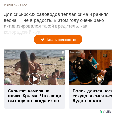
11 июня 2025 в 12:54
Для сибирских садоводов теплая зима и ранняя
весна — не в радость. В этом году очень рано
активизировался такой вредитель, как
колорадский жук.
Читать полностью
i
Скрытая камера на
Ролик длится неск
пляже Крыма: Что люди
секунд, а смеяться
вытворяют, когда их не
будете долго
видят...