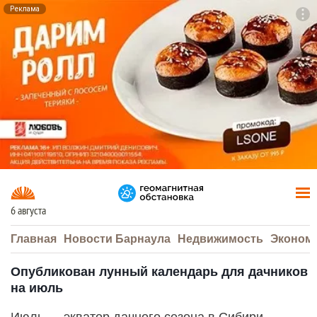
Реклама
To
F7
6 августа
Главная
Новости Барнаула
Недвижимость
Эконом
Опубликован лунный календарь для дачников
на июль
Июль — экватор дачного сезона в Сибири.