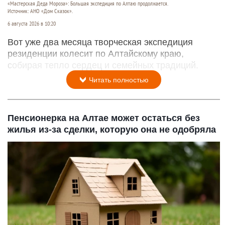
«Мастерская Деда Мороза»: Большая экспедиция по Алтаю продолжается.
Источник: АНО «Дом Сказок».
6 августа 2026 в 10:20
Вот уже два месяца творческая экспедиция
резиденции колесит по Алтайскому краю,
собирая тепло сердец и семейных традиций.
Читать полностью
Пенсионерка на Алтае может остаться без
жилья из-за сделки, которую она не одобряла