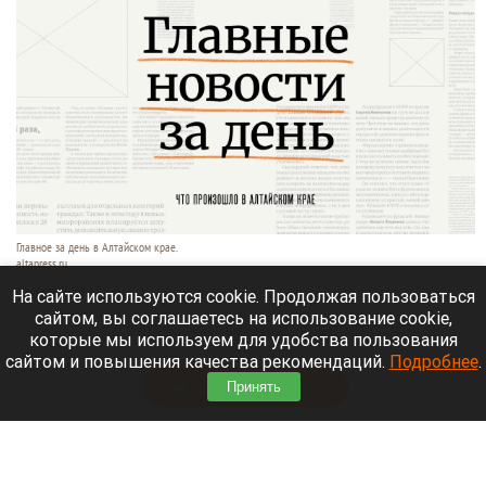
Главное за день в Алтайском крае.
altapress.ru.
3 августа 2026 в 23:55
На сайте используются cookie. Продолжая пользоваться
сайтом, вы соглашаетесь на использование cookie,
Altapress.ru
вспоминает о важных событиях,
которые мы используем для удобства пользования
которые произошли в Алтайском крае 3 августа.
сайтом и повышения качества рекомендаций.
Подробнее
.
Читать полностью
Принять
Алтайский край занял 77 место в рейтинге по