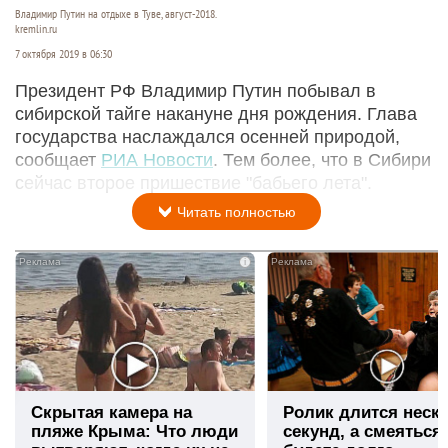
Владимир Путин на отдыхе в Туве, август-2018.
kremlin.ru
7 октября 2019 в 06:30
Президент РФ Владимир Путин побывал в
сибирской тайге накануне дня рождения. Глава
государства наслаждался осенней природой,
сообщает
РИА Новости
. Тем более, что в Сибири
сейчас второе пришествие "бабьего лета".
Читать полностью
i
Скрытая камера на
Ролик длится неск
пляже Крыма: Что люди
секунд, а смеяться