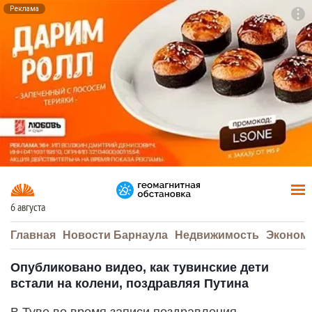
Реклама
To
F7
6 августа
Главная
Новости Барнаула
Недвижимость
Эконом
Опубликовано видео, как тувинские дети
встали на колени, поздравляя Путина
В Туве во время записи поздравления