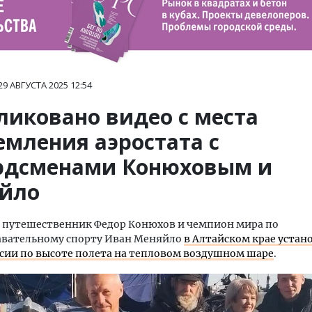
29 АВГУСТА 2025
12:54
ликовано видео с места
емления аэростата с
рдсменами Конюховым и
йло
 путешественник Федор Конюхов и чемпион мира по
авательному спорту Иван Меняйло
в Алтайском крае устан
ссии по высоте полета на тепловом воздушном шаре
.