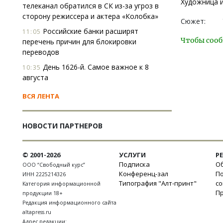
Художница и
телеканал обратился в СК из-за угроз в
сторону режиссера и актера «Колобка»
Сюжет:
Российские банки расширят
11:05
Чтобы сооб
перечень причин для блокировки
переводов
День 1626-й. Самое важное к 8
10:35
августа
ВСЯ ЛЕНТА
НОВОСТИ ПАРТНЕРОВ
© 2001-2026
УСЛУГИ
Р
Подписка
Об
ООО “Свободный курс”
Конференц-зал
П
ИНН 2225214326
Типография "Алт-принт"
с
Категория информационной
П
продукции 18+
Редакция информационного сайта
altapress.ru
Адрес редакции: