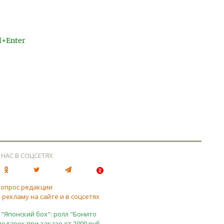
l+Enter
 НАС В СОЦСЕТЯХ
вопрос редакции
 рекламу на сайте и в соцсетях
 "Японский бох": ролл "Бонито
подарок при заказе от 2000 руб.