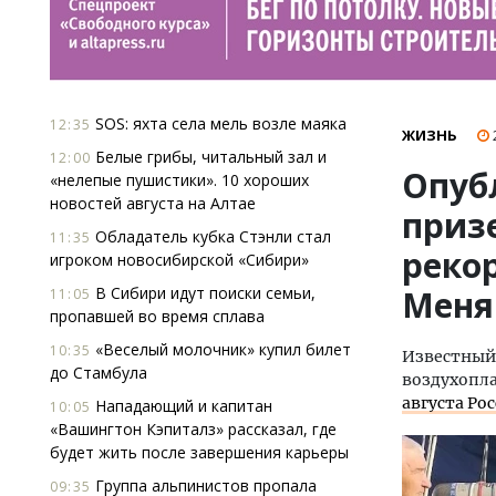
SOS: яхта села мель возле маяка
12:35
ЖИЗНЬ
Белые грибы, читальный зал и
12:00
Опуб
«нелепые пушистики». 10 хороших
новостей августа на Алтае
приз
Обладатель кубка Стэнли стал
11:35
реко
игроком новосибирской «Сибири»
В Сибири идут поиски семьи,
Меня
11:05
пропавшей во время сплава
«Веселый молочник» купил билет
10:35
Известный
до Стамбула
воздухопл
августа Ро
Нападающий и капитан
10:05
«Вашингтон Кэпиталз» рассказал, где
будет жить после завершения карьеры
Группа альпинистов пропала
09:35