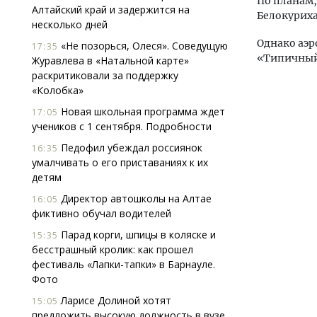
По планам,
Алтайский край и задержится на
Белокуриха
несколько дней
Однако аэр
«Не позорься, Олеся». Соведущую
17:35
«Типичный
Журавлева в «Натальной карте»
раскритиковали за поддержку
«Колобка»
Новая школьная программа ждет
17:05
учеников с 1 сентября. Подробности
Педофил убеждал россиянок
16:35
умалчивать о его приставаниях к их
детям
Директор автошколы на Алтае
16:05
фиктивно обучал водителей
Парад корги, шпицы в коляске и
15:35
бесстрашный кролик: как прошел
фестиваль «Лапки-тапки» в Барнауле.
Фото
Ларисе Долиной хотят
15:05
предложить высокую должность в вузе