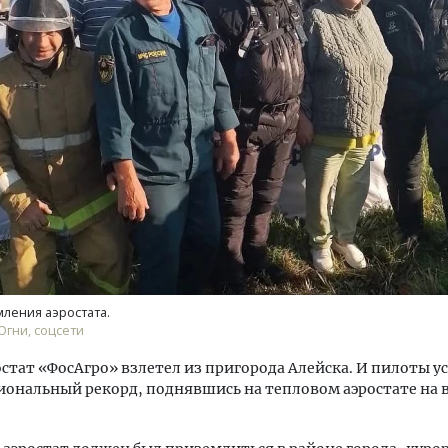
Двухуровневые номера и в
Каким будет новый бутик
«Белкур» в Белокурихе
ДОМА И КВАРТИРЫ
ления аэростата.
Огни, соцсети
ростат «ФосАгро» взлетел из пригорода Алейска. И пилоты 
ональный рекорд, поднявшись на тепловом аэростате на в