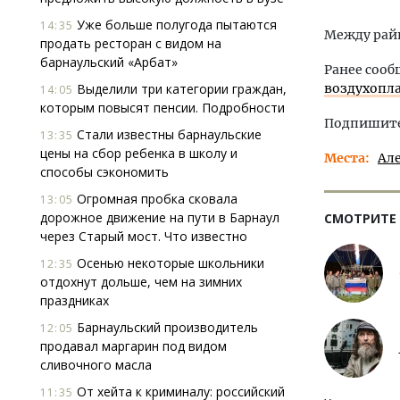
Уже больше полугода пытаются
14:35
Между райц
продать ресторан с видом на
барнаульский «Арбат»
Ранее сооб
Выделили три категории граждан,
воздухопл
14:05
которым повысят пенсии. Подробности
Подпишитес
Стали известны барнаульские
13:35
цены на сбор ребенка в школу и
Места
Ал
способы сэкономить
Огромная пробка сковала
13:05
дорожное движение на пути в Барнаул
СМОТРИТЕ
через Старый мост. Что известно
Осенью некоторые школьники
12:35
отдохнут дольше, чем на зимних
праздниках
Барнаульский производитель
12:05
продавал маргарин под видом
сливочного масла
От хейта к криминалу: российский
11:35