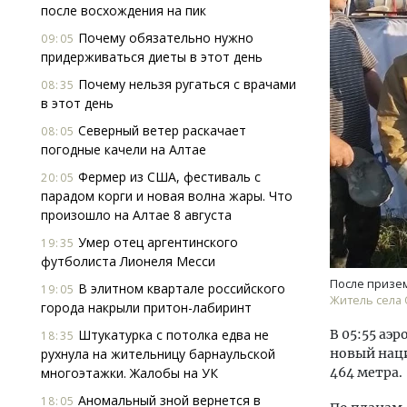
после восхождения на пик
Почему обязательно нужно
09:05
придерживаться диеты в этот день
Почему нельзя ругаться с врачами
08:35
в этот день
Северный ветер раскачает
08:05
погодные качели на Алтае
Фермер из США, фестиваль с
20:05
парадом корги и новая волна жары. Что
произошло на Алтае 8 августа
Умер отец аргентинского
19:35
футболиста Лионеля Месси
После призем
В элитном квартале российского
19:05
Житель села 
города накрыли притон-лабиринт
Штукатурка с потолка едва не
В 05:55 аэ
18:35
рухнула на жительницу барнаульской
новый наци
многоэтажки. Жалобы на УК
464 метра.
Аномальный зной вернется в
18:05