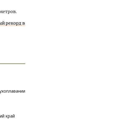
метров.
ый рекорд в
духоплавании
ий край