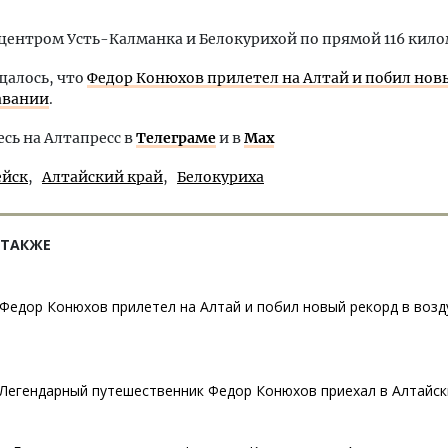
ентром Усть-Калманка и Белокурихой по прямой 116 кило
щалось, что
Федор Конюхов прилетел на Алтай и побил нов
авании
.
ь на Алтапресс в
Телеграме
и в
Max
ейск
Алтайский край
Белокуриха
 ТАКЖЕ
Федор Конюхов прилетел на Алтай и побил новый рекорд в воз
Легендарный путешественник Федор Конюхов приехал в Алтайск