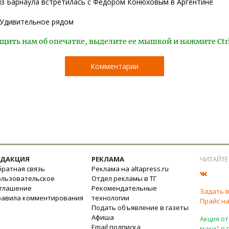
з Барнаула встретилась с Федором Конюховым в Аргентине
Удивительное рядом
щить нам об опечатке, выделите ее мышкой и нажмите Ctr
Комментарии
ЕДАКЦИЯ
РЕКЛАМА
ЧИТАЙТЕ
ратная связь
Реклама на altapress.ru
ользовательское
Отдел рекламы в ТГ
оглашение
Рекомендательные
Задать 
равила комментирования
технологии
Прайс на
Подать объявление в газеты
Афиша
Акция от
Email подписка
маки" в 