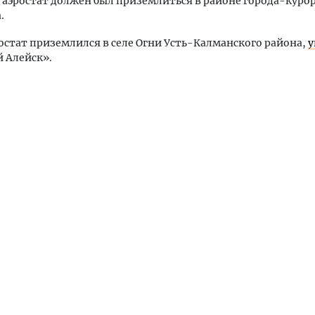
 аэростат должен был приземлиться в районе города-куро
.
остат приземлился в селе Огни Усть-Калманского района,
у
 Алейск».