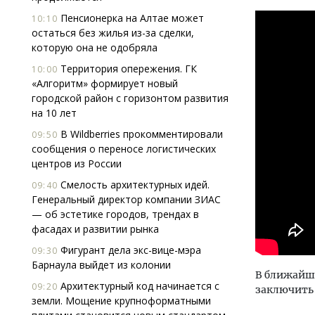
Пенсионерка на Алтае может
10:10
остаться без жилья из-за сделки,
которую она не одобряла
Территория опережения. ГК
10:00
«Алгоритм» формирует новый
городской район с горизонтом развития
на 10 лет
В Wildberries прокомментировали
09:50
сообщения о переносе логистических
центров из России
Смелость архитектурных идей.
09:40
Генеральный директор компании ЗИАС
— об эстетике городов, трендах в
фасадах и развитии рынка
Фигурант дела экс-вице-мэра
09:30
Барнаула выйдет из колонии
В ближайше
Архитектурный код начинается с
09:20
заключить 
земли. Мощение крупноформатными