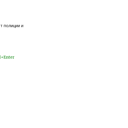
от полиции и
l+Enter