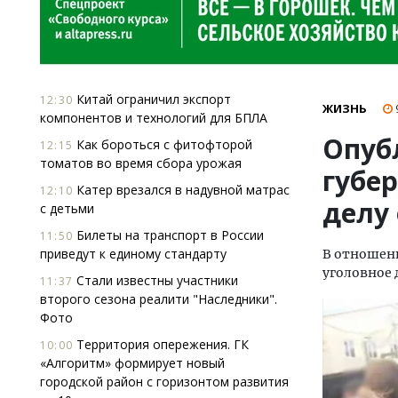
Китай ограничил экспорт
12:30
ЖИЗНЬ
компонентов и технологий для БПЛА
Опуб
Как бороться с фитофторой
12:15
томатов во время сбора урожая
губер
Катер врезался в надувной матрас
12:10
делу
с детьми
Билеты на транспорт в России
11:50
приведут к единому стандарту
В отношени
уголовное 
Стали известны участники
11:37
второго сезона реалити "Наследники".
Фото
Территория опережения. ГК
10:00
«Алгоритм» формирует новый
городской район с горизонтом развития