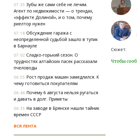
Зубы же сами себе не лечим.
07:35
Агент по недвижимости — о трендах,
«эффекте Долиной», и о том, почему
риелтор нужен
Обсуждение гаража с
07:18
неопределенной судьбой зашло в тупик
в Барнауле
Сюжет:
Сладко-горький сезон. О
07:02
Чтобы сооб
трудностях алтайских пасек рассказали
пчеловоды
Рост продаж машин замедлился. К
06:55
чему готовиться покупателям
Почему 6 августа нельзя ругаться
06:46
и давать в долг. Приметы
На заводе в Брянске нашли тайник
06:35
времен СССР
ВСЯ ЛЕНТА