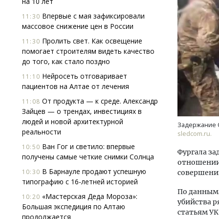
на 10 лет
Впервые с мая зафиксировали
11:30
массовое снижение цен в России
Пролить свет. Как освещение
11:30
помогает строи­телям видеть качество
до того, как стало поздно
Нейросеть отговаривает
11:10
ид на горы.
Смелость архитектурных идей.
Арх
пациентов на Алтае от лечения
-отель
Генеральный директор компании
зем
От продукта — к среде. Александр
11:08
ЗИАС — об эстетике городов,
пли
Зайцев — о трендах, инвестициях в
трендах в фасадах и развитии рынка
ста
людей и новой архитектурной
Задержание С
СТРОИТЕЛЬСТВО
СТР
реальности
sledcom.ru.
Ван Гог и светило: впервые
10:50
Фургала за
получены самые четкие снимки Солнца
отношении
В Барнауле продают успешную
10:30
совершению
типографию с 16-летней историей
По данным 
«Мастерская Деда Мороза»:
10:20
убийства 
Большая экспедиция по Алтаю
статьям УК
продолжается