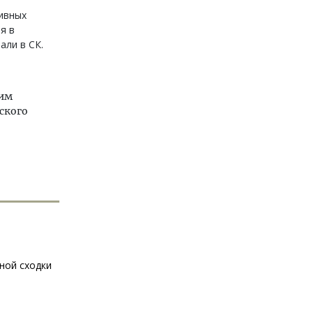
ивных
я в
али в СК.
гим
ского
ной сходки