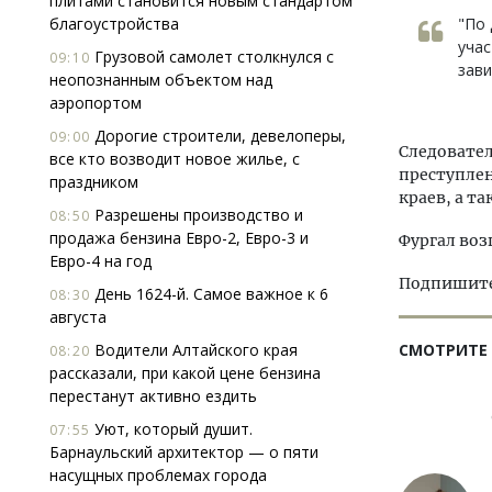
плитами становится новым стандартом
"По 
благоустройства
учас
Грузовой самолет столкнулся с
09:10
зави
неопознанным объектом над
аэропортом
Дорогие строители, девелоперы,
09:00
Следовател
все кто возводит новое жилье, с
преступле
праздником
краев, а т
Разрешены производство и
08:50
продажа бензина Евро-2, Евро-3 и
Фургал воз
Евро-4 на год
Подпишитес
День 1624-й. Самое важное к 6
08:30
августа
СМОТРИТЕ
Водители Алтайского края
08:20
рассказали, при какой цене бензина
перестанут активно ездить
Уют, который душит.
07:55
Барнаульский архитектор — о пяти
насущных проблемах города