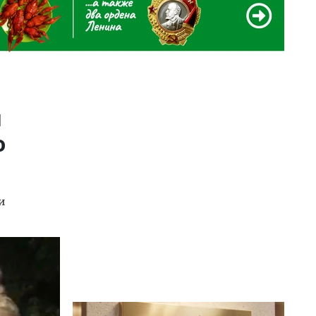
я
о
и