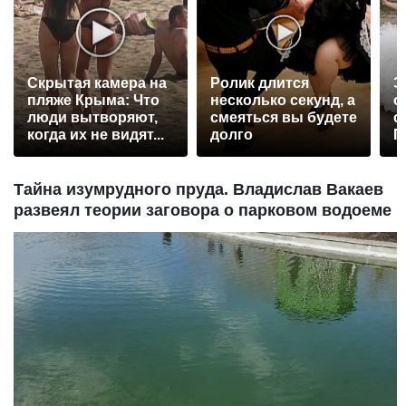
Скрытая камера на
Ролик длится
Э
пляже Крыма: Что
несколько секунд, а
о
люди вытворяют,
смеяться вы будете
с
когда их не видят...
долго
П
р
Тайна изумрудного пруда. Владислав Вакаев
развеял теории заговора о парковом водоеме