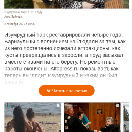
Изумрудный парк в 2023 году.
Анна Зайкова
8 сентября 2023 в 08:06
Изумрудный парк реставрировали четыре года.
Барнаульцы с волнением наблюдали за тем, как
из него постепенно исчезали аттракционы, как
кусты превращались в заросли, а пруд засыхал
вместе с ивами на его берегу. Но ремонтные
работы окончены. Altapress.ru показывает, как
теперь выглядит Изумрудный и каким он был
раньше.
Читать полностью
i
i