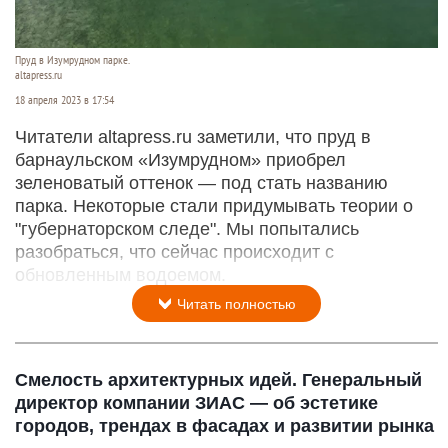
Пруд в Изумрудном парке.
altapress.ru
18 апреля 2023 в 17:54
Читатели altapress.ru заметили, что пруд в
барнаульском «Изумрудном» приобрел
зеленоватый оттенок — под стать названию
парка. Некоторые стали придумывать теории о
"губернаторском следе". Мы попытались
разобраться, что сейчас происходит с
обновленным водоемом.
Читать полностью
Смелость архитектурных идей. Генеральный
директор компании ЗИАС — об эстетике
городов, трендах в фасадах и развитии рынка