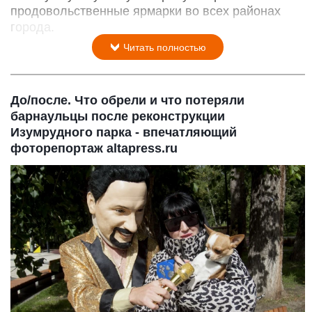
продовольственные ярмарки во всех районах
города.
Читать полностью
До/после. Что обрели и что потеряли
барнаульцы после реконструкции
Изумрудного парка - впечатляющий
фоторепортаж altapress.ru