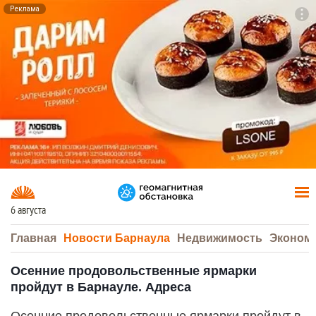
Реклама
To
F7
6 августа
Главная
Новости Барнаула
Недвижимость
Эконом
Осенние продовольственные ярмарки
пройдут в Барнауле. Адреса
Осенние продовольственные ярмарки пройдут в