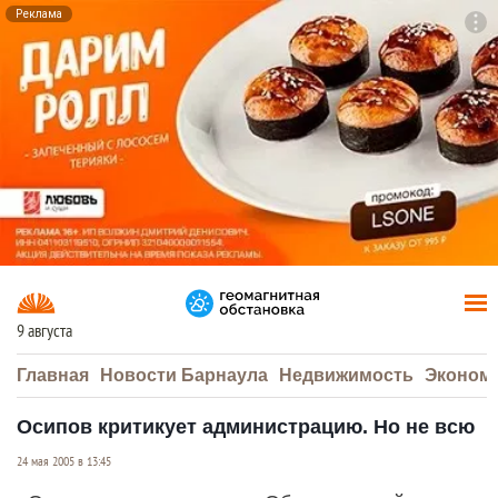
Реклама
To
F7
9 августа
Главная
Новости Барнаула
Недвижимость
Эконом
Осипов критикует администрацию. Но не всю
24 мая 2005 в 13:45