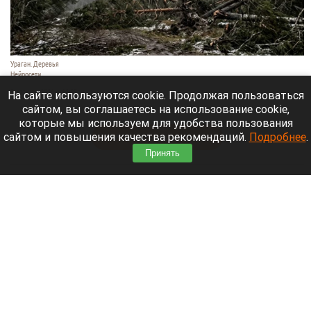
Ураган. Деревья
Нейросети
9 августа 2026 в 18:35
На сайте используются cookie. Продолжая пользоваться
сайтом, вы соглашаетесь на использование cookie,
Мощный ураган бушует в Самарской области.
которые мы используем для удобства пользования
сайтом и повышения качества рекомендаций.
Подробнее
.
Читать полностью
Принять
Москвичей призвали оставаться дома