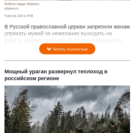
Разбитое сердце. Нейросеть.
altapress.ru.
9 августа 2026 в 19:08
В Русской православной церкви запретили женам
упрекать мужей за нежелание выходить на
работу, заявил протоиерей Алексей Батаногов.
Читать полностью
Мощный ураган развернул теплоход в
российском регионе