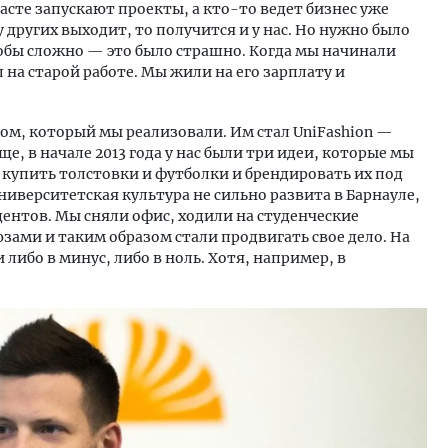
асте запускают проекты, а кто-то ведет бизнес уже
у других выходит, то получится и у нас. Но нужно было
тобы сложно — это было страшно. Когда мы начинали
л на старой работе. Мы жили на его зарплату и
том, который мы реализовали. Им стал UniFashion —
, в начале 2013 года у нас были три идеи, которые мы
 купить толстовки и футболки и брендировать их под
университетская культура не сильно развита в Барнауле,
дентов. Мы сняли офис, ходили на студенческие
ами и таким образом стали продвигать свое дело. На
либо в минус, либо в ноль. Хотя, например, в