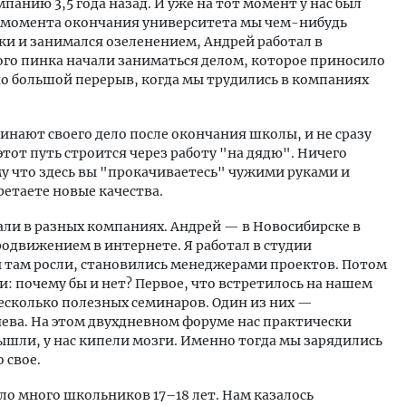
анию 3,5 года назад. И уже на тот момент у нас был
С момента окончания университета мы чем-нибудь
ки и занимался озеленением, Андрей работал в
го пинка начали заниматься делом, которое приносило
но большой перерыв, когда мы трудились в компаниях
чинают своего дело после окончания школы, и не сразу
тот путь строится через работу "на дядю". Ничего
ому что здесь вы "прокачиваетесь" чужими руками и
етаете новые качества.
тали в разных компаниях. Андрей — в Новосибирске в
одвижением в интернете. Я работал в студии
ы там росли, становились менеджерами проектов. Потом
и: почему бы и нет? Первое, что встретилось на нашем
есколько полезных семинаров. Один из них —
ва. На этом двухдневном форуме нас практически
ышли, у нас кипели мозги. Именно тогда мы зарядились
 свое.
о много школьников 17–18 лет. Нам казалось