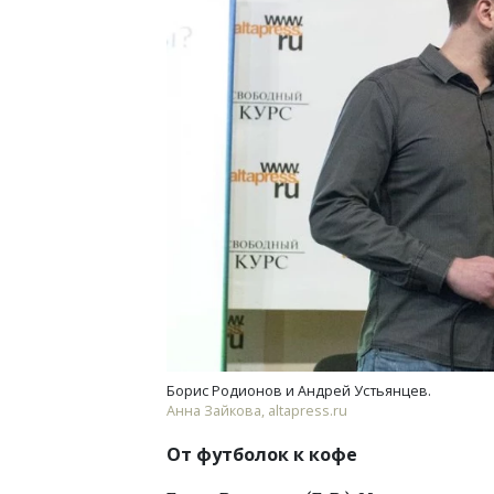
Архи
зем
пли
ста
СТР
Борис Родионов и Андрей Устьянцев.
Анна Зайкова, altapress.ru
От футболок к кофе