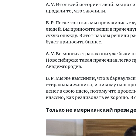
А. У.
Итог всей истории такой: мы до си
продали то, что закупили.
Б. Р.
После того как мы провалились с х
людей. Вы приносите вещи в прачечну
сухую одежду. В этот раз мы решили р
будет приносить бизнес.
А. У.
Во многих странах они уже были по
Новосибирске такая прачечная легко п
Академгородка.
Б. Р.
Мы же выяснили, что в барнаульск
стиральная машина, и никому наш прое
денег в свою идею, потому что провел
классно, как реализовать ее хорошо. В
Только не американский презид