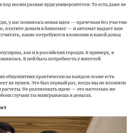
х пор носим разные худи университетов. То есть даже не
уди, у нас появилась новая идея — прачечная без участия
ю, платите деньги в банкомат — и автомат выдает вам
ассчитать, какие потребуются вложения и какой доход
пулярны, как и в российских городах. К примеру, в
рижилась. В ней была потребность у жителей
их общежитиях практически на каждом этаже есть
кт не нужен. Это был первый раз, когда мы не вложили
и расчеты. Не реализовать идею — это настолько же
 обоих случаях ты выигрываешь в деньгах.
ент