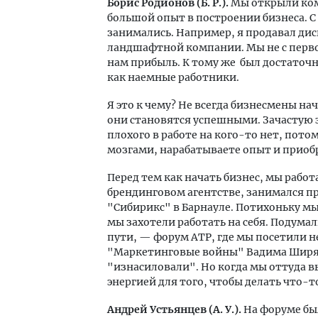
Борис Родионов (Б. Р.).
Мы открыли комп
большой опыт в построении бизнеса. 
занимались. Например, я продавал дис
ландшафтной компании. Мы не с перво
нам прибыль. К тому же был достаточ
как наемные работники.
Я это к чему? Не всегда бизнесмены на
они становятся успешными. Зачастую э
плохого в работе на кого-то нет, пот
мозгами, нарабатываете опыт и приобр
Перед тем как начать бизнес, мы рабо
брендинговом агентстве, занимался пр
"Сибирикс" в Барнауле. Потихоньку м
мы захотели работать на себя. Подумал
пути, — форум АТР, где мы посетили н
"Маркетинговые войны" Вадима Ширяе
"изнасиловали". Но когда мы оттуда в
энергией для того, чтобы делать что-то
Андрей Устьянцев (А. У.).
На форуме был