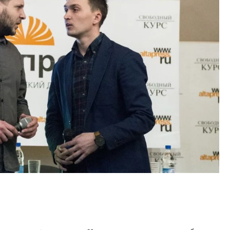
тектурный код начинается с
Двухуровневые номера и в
ли. Мощение крупноформатными
Каким будет новый апарт
тами становится новым
«Белкур» в Белокурихе
ндартом благоустройства
ОИТЕЛЬСТВО
ДОМА И КВАРТИРЫ