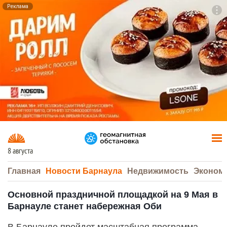
Реклама
To
F7
8 августа
Главная
Новости Барнаула
Недвижимость
Эконом
Основной праздничной площадкой на 9 Мая в
Барнауле станет набережная Оби
В Барнауле пройдет масштабная программа