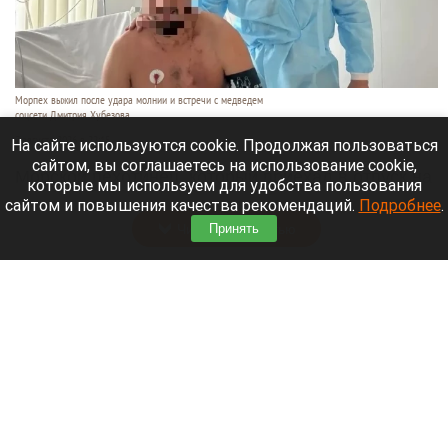
Морпех выжил после удара молнии и встречи с медведем
соцсети Дмитрия Хубезова
7 августа 2026 в 22:15
На сайте используются cookie. Продолжая пользоваться
сайтом, вы соглашаетесь на использование cookie,
Морской пехотинец, который приехал в отпуск на
которые мы используем для удобства пользования
Алтай, пережил чудовищную серию событий.
сайтом и повышения качества рекомендаций.
Подробнее
.
Читать полностью
Принять
В Барнауле водитель сбил женщину на зебре
и скрылся