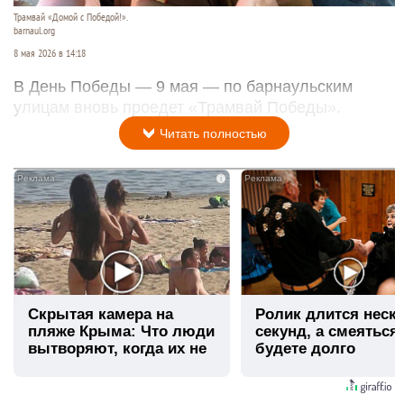
Трамвай «Домой с Победой!».
barnaul.org
8 мая 2026 в 14:18
В День Победы — 9 мая — по барнаульским
улицам вновь проедет «Трамвай Победы».
Читать полностью
i
Скрытая камера на
Ролик длится неск
пляже Крыма: Что люди
секунд, а смеяться
вытворяют, когда их не
будете долго
видят...