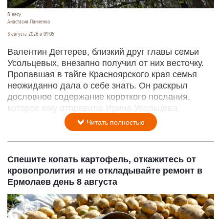
В лесу.
Анастасия Панченко
8 августа 2026 в 09:05
Валентин Дегтерев, близкий друг главы семьи
Усольцевых, внезапно получил от них весточку.
Пропавшая в тайге Красноярского края семья
неожиданно дала о себе знать. Он раскрыл
дословное содержание короткого послания,
которое ему отправила Ирина Усольцева.
Читать полностью
Спешите копать картофель, откажитесь от
кровопролития и не откладывайте ремонт в
Ермолаев день 8 августа