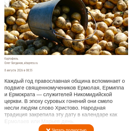
Картофель.
Олег Богданов, altapress.ru
8 августа 2026 в 08:35
Каждый год православная община вспоминает о
подвиге священномучеников Ермолая, Ермиппа
и Ермократа — служителей Никомидийской
церкви. В эпоху суровых гонений они смело
несли людям слово Христово. Народная
традиция закрепила эту дату в календаре как
Ермолаев или Марьев день.
Читать полностью