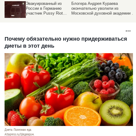
Эвакуированный из
Блогера Андрея Кураева
России в Германию
окончательно уволили из
участник Pussy Riot
Московской духовной академии и
ослеп и не может
не дают читать лекции в МГУ
ходить
Почему обязательно нужно придерживаться
диеты в этот день
Диета. Полезная еда.
Altapress.ru/Шедеврум.