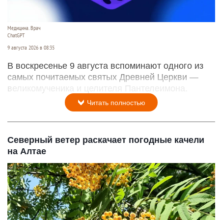
Медицина. Врач
ChatGPT
9 августа 2026 в 08:35
В воскресенье 9 августа вспоминают одного из
самых почитаемых святых Древней Церкви —
великомученика и целителя Пантелеимона.
Читать полностью
Северный ветер раскачает погодные качели
на Алтае