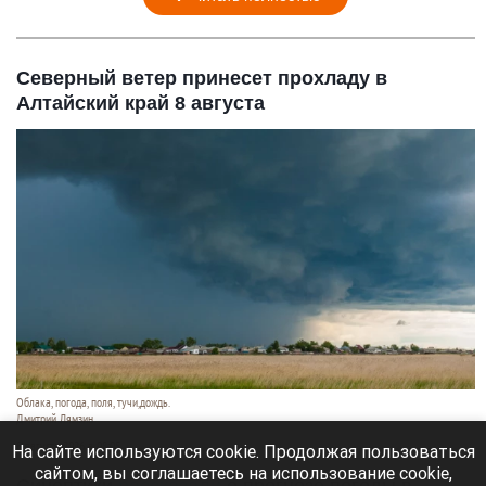
Северный ветер принесет прохладу в
Алтайский край 8 августа
Облака, погода, поля, тучи,дождь.
Дмитрий Лямзин
8 августа 2026 в 08:05
На сайте используются cookie. Продолжая пользоваться
сайтом, вы соглашаетесь на использование cookie,
Синоптики
рассказали
о прогнозе погоды в