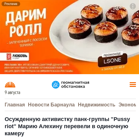
Реклама
To
F7
9 августа
Главная
Новости Барнаула
Недвижимость
Эконом
Осужденную активистку панк-группы "Pussy
riot" Марию Алехину перевели в одиночную
камеру