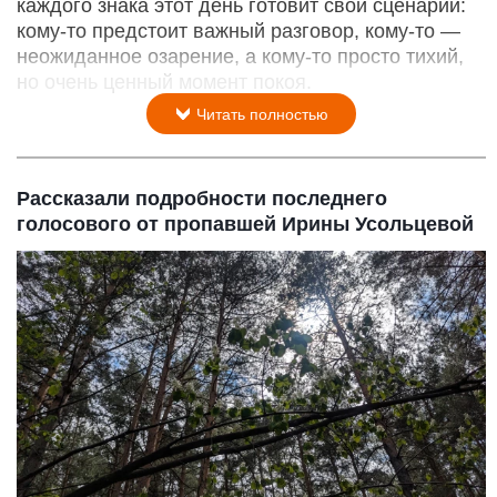
каждого знака этот день готовит свой сценарий:
кому‑то предстоит важный разговор, кому‑то —
неожиданное озарение, а кому‑то просто тихий,
но очень ценный момент покоя.
Читать полностью
Рассказали подробности последнего
голосового от пропавшей Ирины Усольцевой