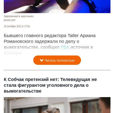
Задержанный в наручниках.
pexels.com
26 октября 2022 в 17:56
Бывшего главного редактора Tatler Ариана
Романовского задержали по делу о
вымогательстве, сообщил
РБК
источник в
полиции.
Читать полностью
К Собчак претензий нет: Телеведущая не
стала фигурантом уголовного дела о
вымогательстве