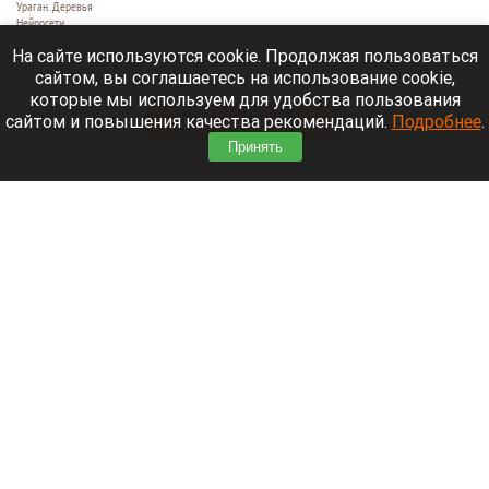
Ураган. Деревья
Нейросети
9 августа 2026 в 18:35
На сайте используются cookie. Продолжая пользоваться
сайтом, вы соглашаетесь на использование cookie,
Мощный ураган бушует в Самарской области.
которые мы используем для удобства пользования
сайтом и повышения качества рекомендаций.
Подробнее
.
Читать полностью
Принять
Москвичей призвали оставаться дома