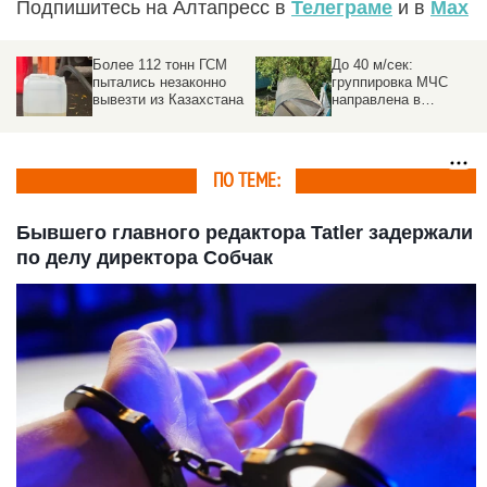
Подпишитесь на Алтапресс в
Телеграме
и в
Max
Более 112 тонн ГСМ
До 40 м/сек:
пытались незаконно
группировка МЧС
вывезти из Казахстана
направлена в
пострадавшие от
урагана районы на
Алтае
ПО ТЕМЕ:
Бывшего главного редактора Tatler задержали
по делу директора Собчак