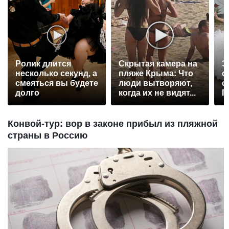
Ролик длится
Скрытая камера на
Э
несколько секунд, а
пляже Крыма: Что
о
смеяться вы будете
люди вытворяют,
с
долго
когда их не видят...
П
р
Конвой-тур: вор в законе прибыл из пляжной
страны в Россию