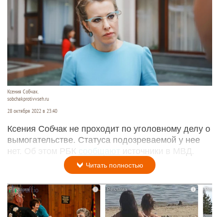
Ксения Собчак.
sobchakprotivvseh.ru
28 октября 2022 в 23:40
Ксения Собчак не проходит по уголовному делу о
вымогательстве. Статуса подозреваемой у нее
нет. Об этом РБК
сообщают
источники в МВД.
Читать полностью
i
i