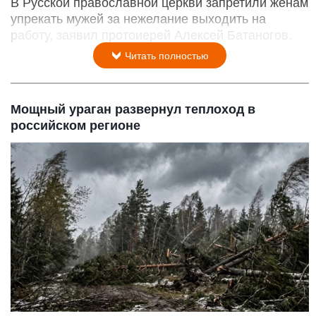
В Русской православной церкви запретили женам
упрекать мужей за нежелание выходить на
работу, заявил протоиерей Алексей Батаногов.
Читать полностью
Мощный ураган развернул теплоход в
российском регионе