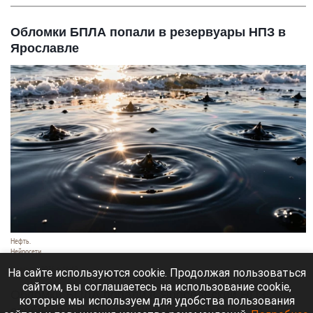
Обломки БПЛА попали в резервуары НПЗ в
Ярославле
Нефть.
Нейросети
6 августа 2026 в 16:40
На сайте используются cookie. Продолжая пользоваться
сайтом, вы соглашаетесь на использование cookie,
Обломки БПЛА попали в Ярославский НПЗ,
которые мы используем для удобства пользования
сообщил губернатор Ярославской области