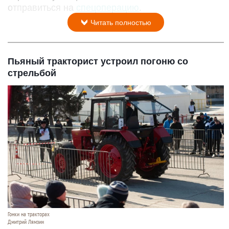
отправиться на
спецоперацию
.
Читать полностью
Пьяный тракторист устроил погоню со
стрельбой
Гонки на тракторах
Дмитрий Лямзин