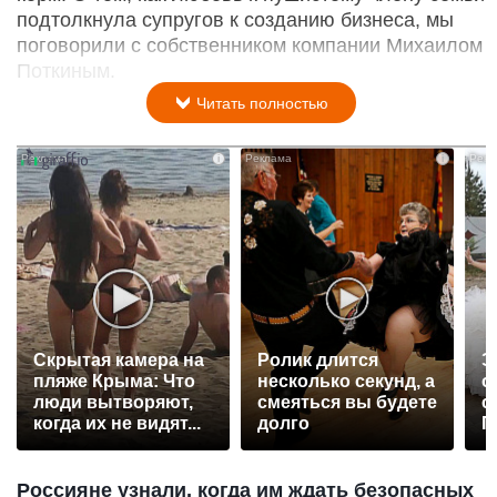
подтолкнула супругов к созданию бизнеса, мы
поговорили с собственником компании Михаилом
Поткиным.
Читать полностью
i
i
Скрытая камера на
Ролик длится
Э
пляже Крыма: Что
несколько секунд, а
о
люди вытворяют,
смеяться вы будете
с
когда их не видят...
долго
П
р
Россияне узнали, когда им ждать безопасных