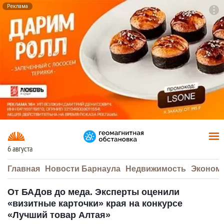
Реклама
To
F7
6 августа
Главная
Новости Барнаула
Недвижимость
Эконом
От БАДов до меда. Эксперты оценили
«визитные карточки» края на конкурсе
«Лучший товар Алтая»