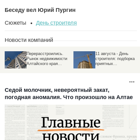
Беседу вел Юрий Пургин
Сюжеты
День строителя
Новости компаний
Перерасстроились.
11 августа - День
Рынок недвижимости
строителя: подборка
Алтайского края
приятных
обгоняет соседей с
поздравлений в прозе,
надеждой на
стихах и смс
потепление
Седой молочник, невероятный закат,
погодная аномалия. Что произошло на Алтае