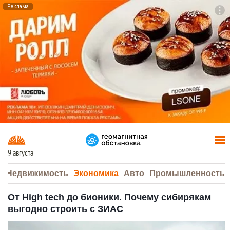
Реклама
To
F7
9 августа
а
Недвижимость
Экономика
Авто
Промышленность
От High tech до бионики. Почему сибирякам
выгодно строить с ЗИАС