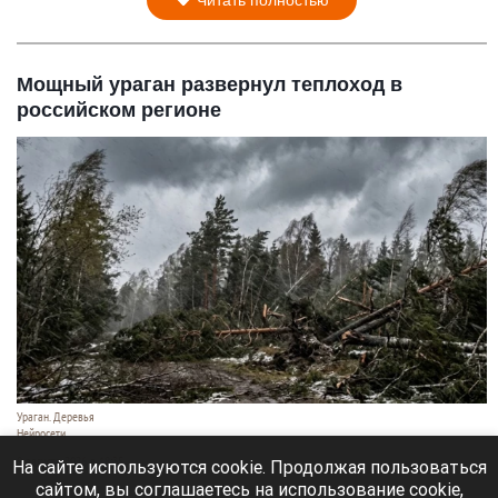
Читать полностью
Мощный ураган развернул теплоход в
российском регионе
Ураган. Деревья
Нейросети
9 августа 2026 в 18:35
На сайте используются cookie. Продолжая пользоваться
сайтом, вы соглашаетесь на использование cookie,