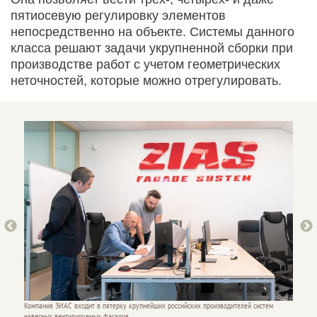
пятиосевую регулировку элементов
непосредственно на объекте. Системы данного
класса решают задачи укрупненной сборки при
производстве работ с учетом геометрических
неточностей, которые можно отрегулировать.
м
Компания ЗИАС входит в пятерку крупнейших российских производителей систем
Компани
навесных вентилируемых фасадов.
навесн