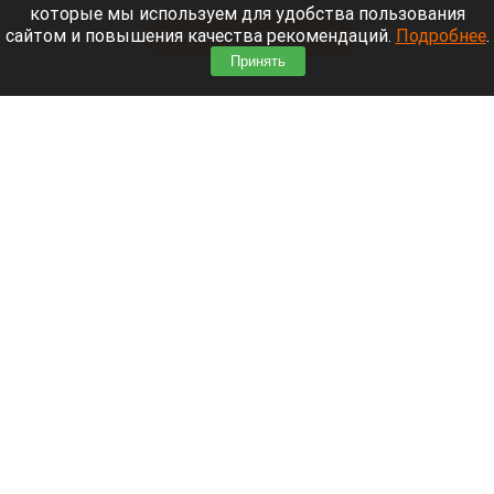
Мощный ураган бушует в Самарской области.
которые мы используем для удобства пользования
сайтом и повышения качества рекомендаций.
Подробнее
.
Читать полностью
Принять
Москвичей призвали оставаться дома
Экран телефона
Шедеврум/Altapress.ru
9 августа 2026 в 17:46