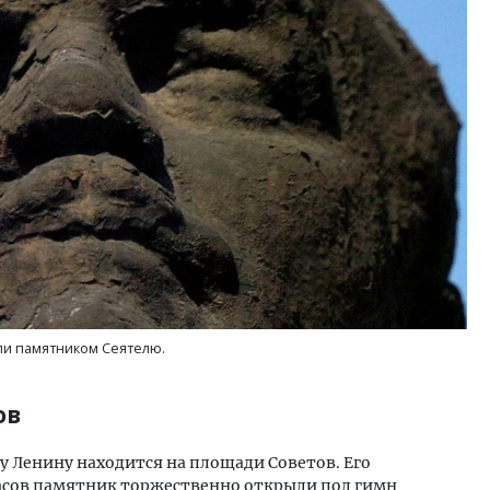
м новые берега. Гендиректор
Смелость архитектурных 
лищной инициативы» Юрий
Генеральный директор к
лов — о том, как девелоперу
ЗИАС — об эстетике горо
ваться на плаву, когда рынок
трендах в фасадах и разв
рмит
СТРОИТЕЛЬСТВО
ОИТЕЛЬСТВО
ли памятником Сеятелю.
ов
Ленину находится на площади Советов. Его
2 часов памятник торжественно открыли под гимн