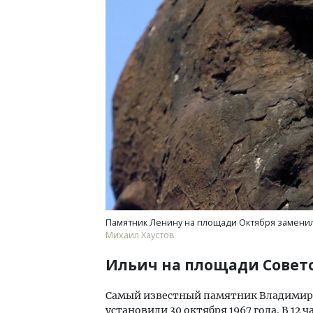
Архитектурный код начинается с
Ище
земли. Мощение крупноформатными
«Жи
плитами становится новым
Гати
стандартом благоустройства
оста
што
СТРОИТЕЛЬСТВО
СТР
Памятник Ленину на площади Октября замени
Михаил Хаустов
Ильич на площади Совет
Самый известный памятник Владимиру 
установили 30 октября 1967 года. В 1