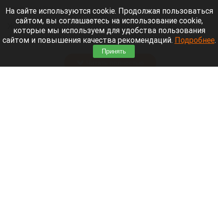
7 августа 2026 в 20:15
На сайте используются cookie. Продолжая пользоваться
сайтом, вы соглашаетесь на использование cookie,
Жители микрорайонов Родники и Снегири
которые мы используем для удобства пользования
обеспокоены планами возможной ликвидации
сайтом и повышения качества рекомендаций.
Подробнее
.
озера Спартак.
Принять
Читать полностью
В Барнауле застройщик уничтожил
многолетние деревья. Фото