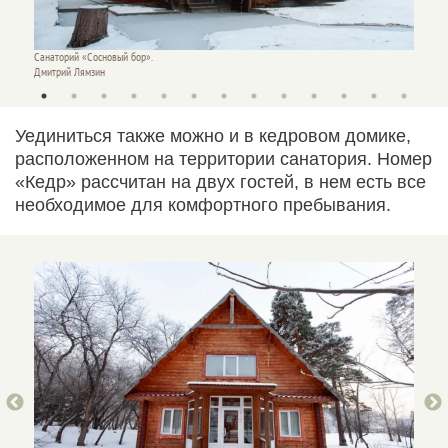
Санаторий «Сосновый бор».
Санатор
Дмитрий Лямзин
Дмитри
Уединиться также можно и в кедровом домике,
расположенном на территории санатория. Номер
«Кедр» рассчитан на двух гостей, в нем есть все
необходимое для комфортного пребывания.