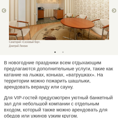
Санаторий «Сосновый бор».
Санатор
Дмитрий Лямзин
Дмитри
В новогодние праздники всем отдыхающим
предлагаются дополнительные услуги, такие как
катание на лыжах, коньках, «ватрушках». На
территории можно пожарить шашлыки,
арендовать веранду или сауну.
Для VIP-гостей предусмотрен уютный банкетный
зал для небольшой компании с отдельным
входом, который также можно арендовать для
обедов или ужинов узким кругом.