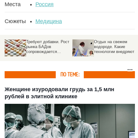
Места
Россия
Сюжеты
Медицина
Требуют добавки. Рост
Отдых на свежем
рынка БАДов
водороде. Какие
сопровождается
технологии внедряют в
нехваткой кадров и
санаториях Белокурих
проблемой с сырьем
ПО ТЕМЕ:
Женщине изуродовали грудь за 1,5 млн
рублей в элитной клинике