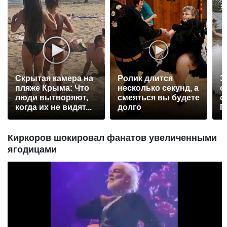
Скрытая камера на
Ролик длится
Э
пляже Крыма: Что
несколько секунд, а
о
люди вытворяют,
смеяться вы будете
с
когда их не видят...
долго
П
р
Киркоров шокировал фанатов увеличенными
ягодицами