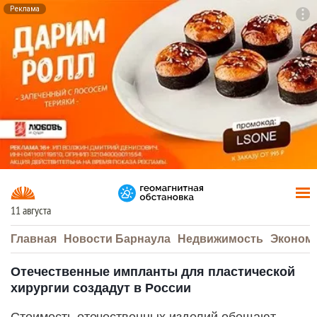
Реклама
To
F7
11 августа
Главная
Новости Барнаула
Недвижимость
Эконом
Отечественные импланты для пластической
хирургии создадут в России
Стоимость отечественных изделий обещают