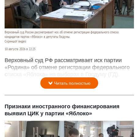
Верховный суд России рассматривает иск об отмене регистрации федерального списка
кандидатов партии «Яблоко» в депутаты Госдумы.
Скриншот видео
10 августа 2026 в 22:25
Верховный суд РФ рассматривает иск партии
«Родина» об отмене регистрации федерального
списка «Яблока» на выборах в Госдуму (ГД).
Читать полностью
Признаки иностранного финансирования
выявил ЦИК у партии «Яблоко»