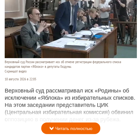
Верховный суд России рассматривает иск об отмене регистрации федерального списка
кандидатов партии «Яблоко» в депутаты Госдумы.
Скриншот видео
10 августа 2026 в 22:05
Верховный суд рассматривал иск «Родины» об
исключении «Яблока» из избирательных списков.
На этом заседании представитель ЦИК
(Центральная избирательная комиссия) обвинил
оппозицию в получении денег из-за рубежа.
Читать полностью