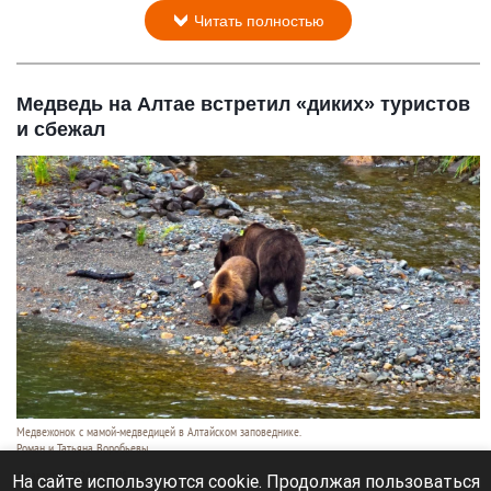
Читать полностью
Медведь на Алтае встретил «диких» туристов
и сбежал
Медвежонок с мамой-медведицей в Алтайском заповеднике.
Роман и Татьяна Воробьевы
10 августа 2026 в 21:25
На сайте используются cookie. Продолжая пользоваться