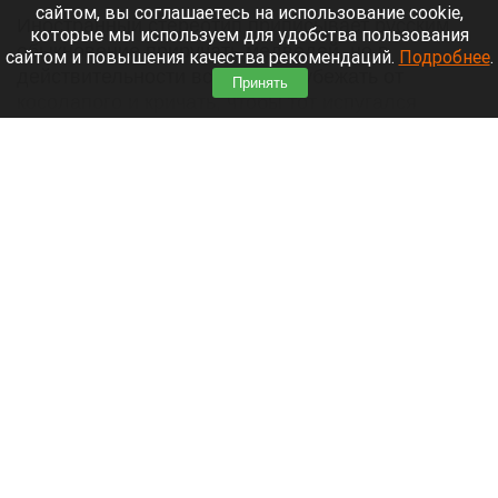
сайтом, вы соглашаетесь на использование cookie,
Иностранный стереотип приписывает русским
которые мы используем для удобства пользования
обыкновение приручать медведей, но в
сайтом и повышения качества рекомендаций.
Подробнее
.
действительности все спешат убежать от
Принять
косолапого и кричать, чтобы тот испугался
первым.
Читать полностью
Нападающий «Вашингтон Кэпиталз» Овечкин
назвал своих кумиров. Список