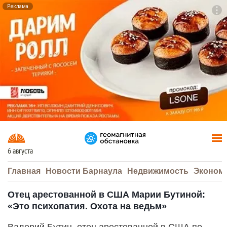
Реклама
To
F7
6 августа
Главная
Новости Барнаула
Недвижимость
Эконом
Отец арестованной в США Марии Бутиной:
«Это психопатия. Охота на ведьм»
Валерий Бутин, отец арестованной в США по