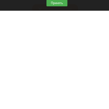
пять новых машин.
Принять
Читать полностью
В Барнауле на этапах Кубка России по
шахматам прошли шесть туров
Кубок России по шахматам
Фоторепортаж Евгения Кривошеева