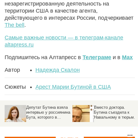
незарегистрированную деятельность на
территории США в качестве агента,
действующего в интересах России, подчеркивает
The bell
.
Самые важные новости — в телеграм-канале
altapress.ru
Подпишитесь на Алтапресс в
Телеграме
и в
Max
Автор
Надежда Скалон
Сюжеты
Арест Марии Бутиной в США
Депутат Бутина взяла
Вместо доктора.
интервью у россиянина
Бутина съездила к
Бута, которого в
Навальному в тюрьму
Америке выпустили из
и назвала ее самой
заключения
лучшей