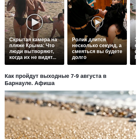
Скрытая камера на
Ролик длится
Э
пляже Крыма: Что
несколько секунд, а
о
люди вытворяют,
смеяться вы будете
с
когда их не видят...
долго
П
р
Как пройдут выходные 7-9 августа в
Барнауле. Афиша