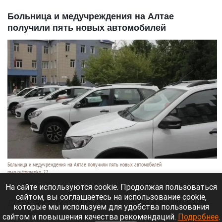
Больница и медучреждения на Алтае
получили пять новых автомобилей
Больница и медучреждения на Алтае получили пять новых автомобилей
max.ru/tomenko_22
6 августа 2026 в 21:40
На сайте используются cookie. Продолжая пользоваться
сайтом, вы соглашаетесь на использование cookie,
Детская горбольница Рубцовска и фельдшерско-
которые мы используем для удобства пользования
акушерские пункты Алтайского края получили
сайтом и повышения качества рекомендаций.
Подробнее
.