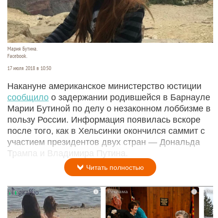
Мария Бутина.
Facebook.
17 июля 2018 в 10:50
Накануне американское министерство юстиции
сообщило
о задержании родившейся в Барнауле
Марии Бутиной по делу о незаконном лоббизме в
пользу России. Информация появилась вскоре
после того, как в Хельсинки окончился саммит с
участием президентов двух стран — Дональда
Трампа и Владимира Путина.
Читать полностью
i
i