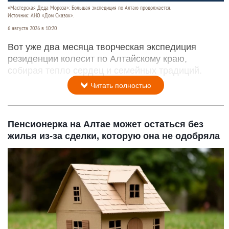
«Мастерская Деда Мороза»: Большая экспедиция по Алтаю продолжается.
Источник: АНО «Дом Сказок».
6 августа 2026 в 10:20
Вот уже два месяца творческая экспедиция
резиденции колесит по Алтайскому краю,
собирая тепло сердец и семейных традиций.
Читать полностью
Пенсионерка на Алтае может остаться без
жилья из-за сделки, которую она не одобряла