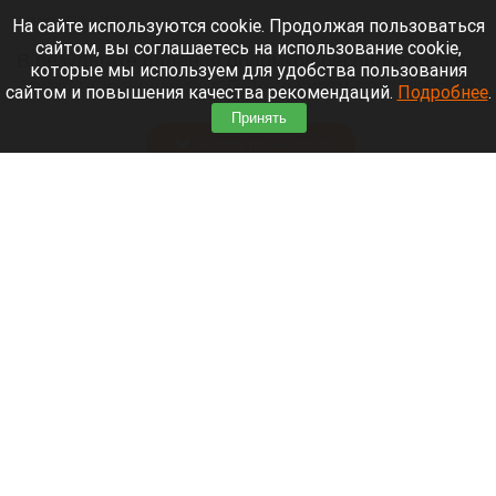
3 августа 2026 в 21:30
На сайте используются cookie. Продолжая пользоваться
сайтом, вы соглашаетесь на использование cookie,
В результате падения обломков беспилотника в
которые мы используем для удобства пользования
Архипо-Осиповке под Геленджиком погибли семь
сайтом и повышения качества рекомендаций.
Подробнее
.
человек, в том числе три ребенка.
Принять
Читать полностью
Горпарк Камня-на-Оби признали банкротом
из-за долга