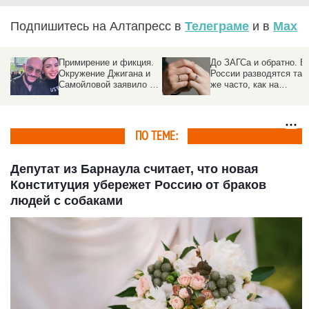
Подпишитесь на Алтапресс в
Телеграме
и в
Max
л
Примирение и фикция.
До ЗАГСа и обратно. В
Окружение Джигана и
России разводятся так
Самойловой заявило о
же часто, как на
конце семейного
Мальдивах, а депутат
кризиса
пытаются это
исправить
ПО ТЕМЕ:
Депутат из Барнаула считает, что новая
Конституция убережет Россию от браков
людей с собаками