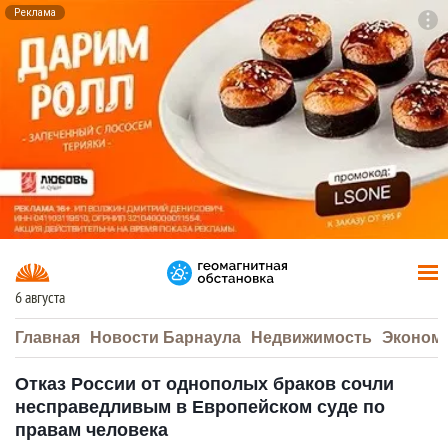
Реклама
To
F7
6 августа
Главная
Новости Барнаула
Недвижимость
Эконом
Отказ России от однополых браков сочли
несправедливым в Европейском суде по
правам человека