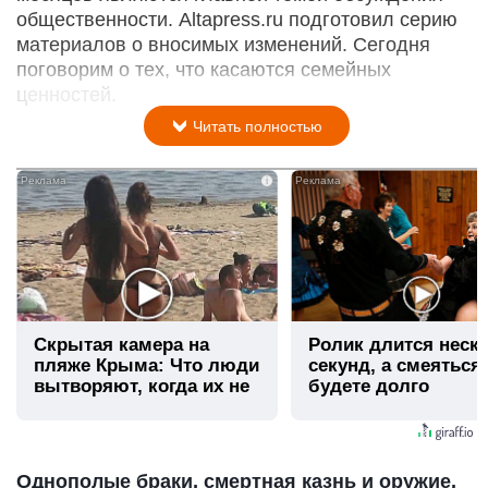
общественности. Altapress.ru подготовил серию
материалов о вносимых изменений. Сегодня
поговорим о тех, что касаются семейных
ценностей.
Читать полностью
i
Скрытая камера на
Ролик длится неск
пляже Крыма: Что люди
секунд, а смеяться
вытворяют, когда их не
будете долго
видят...
Однополые браки, смертная казнь и оружие.