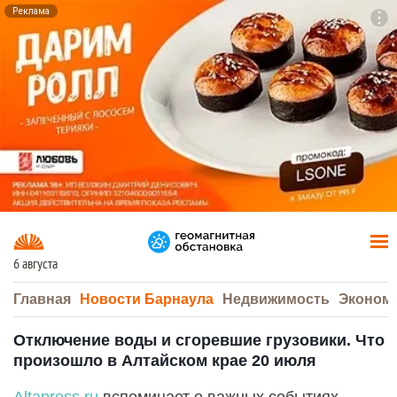
Реклама
To
F7
6 августа
Главная
Новости Барнаула
Недвижимость
Эконом
Отключение воды и сгоревшие грузовики. Что
произошло в Алтайском крае 20 июля
Altapress.ru
вспоминает о важных событиях,