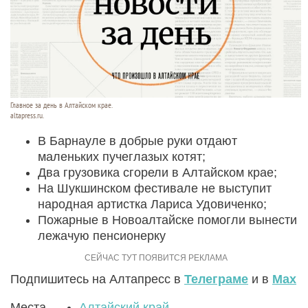
Главное за день в Алтайском крае.
altapress.ru.
В Барнауле в добрые руки отдают
маленьких пучеглазых котят;
Два грузовика сгорели в Алтайском крае;
На Шукшинском фестивале не выступит
народная артистка Лариса Удовиченко;
Пожарные в Новоалтайске помогли вынести
лежачую пенсионерку
Подпишитесь на Алтапресс в
Телеграме
и в
Max
Места
Алтайский край