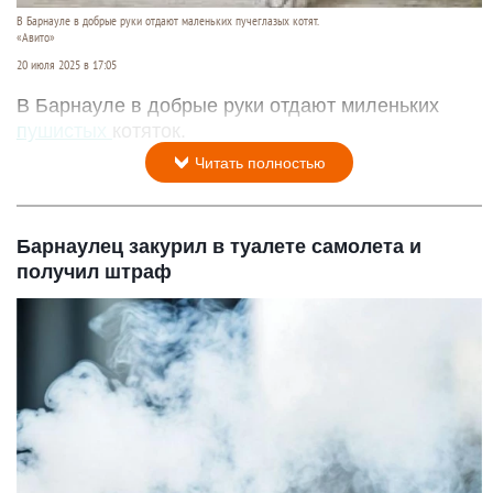
В Барнауле в добрые руки отдают маленьких пучеглазых котят.
«Авито»
20 июля 2025 в 17:05
В Барнауле в добрые руки отдают миленьких
пушистых
котяток.
Читать полностью
Барнаулец закурил в туалете самолета и
получил штраф