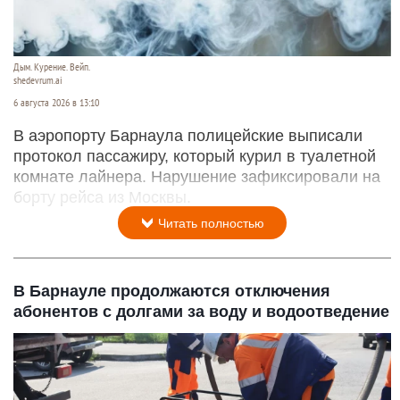
Дым. Курение. Вейп.
shedevrum.ai
6 августа 2026 в 13:10
В аэропорту Барнаула полицейские выписали
протокол пассажиру, который курил в туалетной
комнате лайнера. Нарушение зафиксировали на
борту рейса из Москвы.
Читать полностью
В Барнауле продолжаются отключения
абонентов с долгами за воду и водоотведение