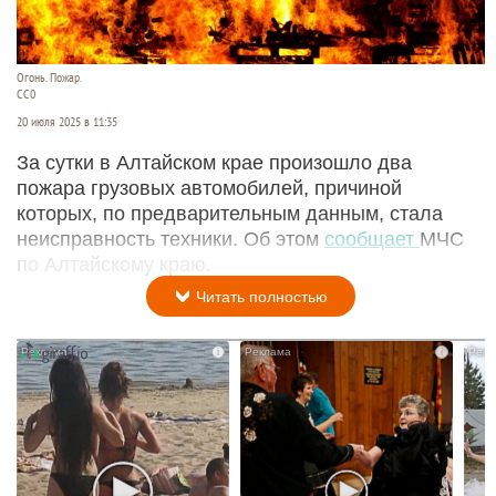
Огонь. Пожар.
CC0
20 июля 2025 в 11:35
За сутки в Алтайском крае произошло два
пожара грузовых автомобилей, причиной
которых, по предварительным данным, стала
неисправность техники. Об этом
сообщает
МЧС
по Алтайскому краю.
Читать полностью
i
i