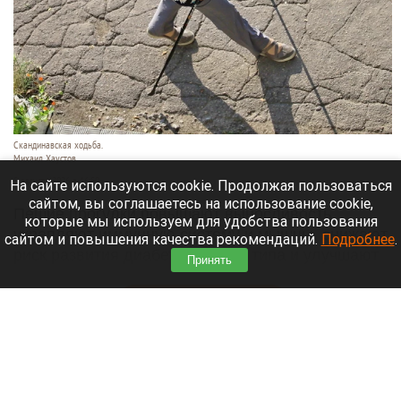
Скандинавская ходьба.
Михаил Хаустов
5 августа 2026 в 16:50
На сайте используются cookie. Продолжая пользоваться
сайтом, вы соглашаетесь на использование cookie,
Пешие прогулки повышают выносливость,
которые мы используем для удобства пользования
укрепляют иммунную систему и мышцы, снижают
сайтом и повышения качества рекомендаций.
Подробнее
.
риск развития диабета второго типа и улучшают
Принять
сон.
Читать полностью
«Политеховский маньяк» попросился в зону
спецоперации