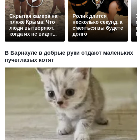
Скрытая камера на
Ролик длится
Э
пляже Крыма: Что
несколько секунд, а
о
люди вытворяют,
смеяться вы будете
с
когда их не видят...
долго
П
р
В Барнауле в добрые руки отдают маленьких
пучеглазых котят