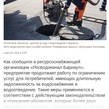
Отключения абонентов с долгами за воду и водоотведение в Барнауле.
Фото предоставлено пресс-службой компании «Росводоканал Барнаул», автор Дарья Катасонова.
6 августа 2026 в 13:07
Как сообщили в ресурсоснабжающей
организации «Росводоканал Барнаул»,
предприятие продолжает работу по ограничению
услуг для потребителей, имеющих длительную
задолженность за водоснабжение и
водоотведение. Такие меры применяются в
соответствии с действующим законодательством
в отношении абонентов, которые более двух
месяцев не исполняют обязательства по оплате.