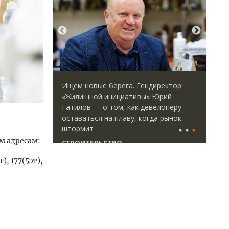
идей.
Ищем новые берега. Гендиректор
Арх
омпании
«Жилищной инициативы» Юрий
зем
дов,
Гатилов — о том, как девелоперу
пли
итии рынка
оставаться на плаву, когда рынок
ста
штормит
СТ
м адресам:
СТРОИТЕЛЬСТВО
т), 177(5эт),