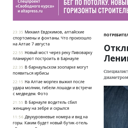
Михаил Евдокимов, алтайские
23:35
ПОТРЕБИТЕ
спортсмены и фонтаны. Что произошло
на Алтае 7 августа
Откл
Новый мост через реку Пивоварку
22:55
Лени
планируют построить в Барнауле
В барнаульском зоопарке могут
22:35
Специали
появиться ирбисы
диаметром 2
На Алтае морпех выжил после
22:15
удара молнии, гибели лошади и встречи
с медведем. Фото
В Барнауле водитель сбил
21:55
женщину на зебре и скрылся
Двухуровневые номера и вид на
11:56
горы. Каким будет новый бутик-отель