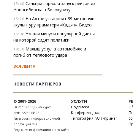
Санкции сорвали запуск рейсов из
15:40
Новосибирска в Белокуриху
На Алтае установят 39-метровую
15:20
скульптуру праматери «Кадын». Видео
Узнали минусы популярной диеты,
15:00
на которой сидят политики
Малыш уснул в автомобиле и
14:50
погиб от теплового удара
ВСЯ ЛЕНТА
НОВОСТИ ПАРТНЕРОВ
© 2001-2026
УСЛУГИ
Р
Подписка
Об
ООО “Свободный курс”
Конференц-зал
П
ИНН 2225214326
Типография "Алт-принт"
с
Категория информационной
П
продукции 18+
Редакция информационного сайта