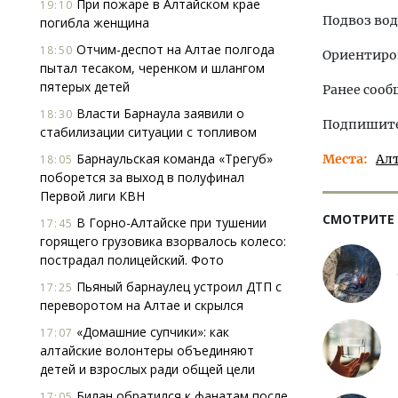
При пожаре в Алтайском крае
19:10
Подвоз воды
погибла женщина
Отчим-деспот на Алтае полгода
18:50
Ориентиров
пытал тесаком, черенком и шлангом
пятерых детей
Ранее сооб
Власти Барнаула заявили о
18:30
Подпишитес
стабилизации ситуации с топливом
Барнаульская команда «Трегуб»
Места
Ал
18:05
поборется за выход в полуфинал
Первой лиги КВН
СМОТРИТЕ
В Горно-Алтайске при тушении
17:45
горящего грузовика взорвалось колесо:
пострадал полицейский. Фото
Пьяный барнаулец устроил ДТП с
17:25
переворотом на Алтае и скрылся
«Домашние супчики»: как
17:07
алтайские волонтеры объединяют
детей и взрослых ради общей цели
Билан обратился к фанатам после
17:05