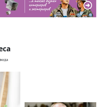
еса
вода