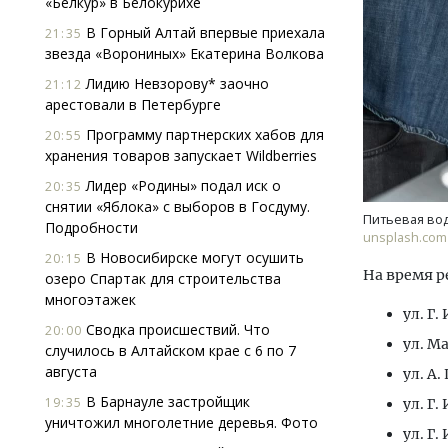
«Белкур» в Белокурихе
В Горный Алтай впервые приехала
21:35
звезда «Ворониных» Екатерина Волкова
Лидию Невзорову* заочно
21:12
арестовали в Петербурге
Программу партнерских хабов для
20:55
хранения товаров запускает Wildberries
Ищем новые берега. Гендиректор
Архи
Лидер «Родины» подал иск о
20:35
«Жилищной инициативы» Юрий
зем
снятии «Яблока» с выборов в Госдуму.
Гатилов — о том, как девелоперу
пли
Питьевая вод
Подробности
оставаться на плаву, когда рынок
ста
unsplash.com
штормит
В Новосибирске могут осушить
20:15
СТР
На время р
озеро Спартак для строительства
СТРОИТЕЛЬСТВО
многоэтажек
ул. Г.
Сводка происшествий. Что
20:00
ул. Ма
случилось в Алтайском крае с 6 по 7
августа
ул. А.
В Барнауле застройщик
19:35
ул. Г.
уничтожил многолетние деревья. Фото
ул. Г.