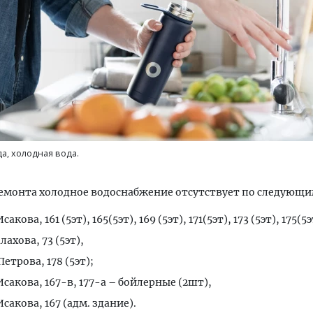
тектурный код начинается с
Смелость архитектурных 
ли. Мощение крупноформатными
Генеральный директор к
тами становится новым
ЗИАС — об эстетике горо
а, холодная вода.
ндартом благоустройства
трендах в фасадах и разв
ОИТЕЛЬСТВО
СТРОИТЕЛЬСТВО
емонта холодное водоснабжение отсутствует по следующи
 Исакова, 161 (5эт), 165(5эт), 169 (5эт), 171(5эт), 173 (5эт), 175(5э
лахова, 73 (5эт),
 Петрова, 178 (5эт);
 Исакова, 167-в, 177-а – бойлерные (2шт),
 Исакова, 167 (адм. здание).