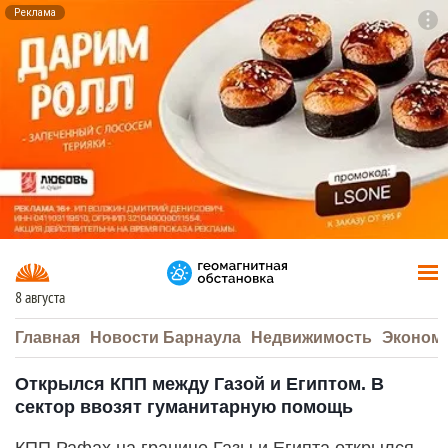
Реклама
To
F7
8 августа
Главная
Новости Барнаула
Недвижимость
Эконом
Открылся КПП между Газой и Египтом. В
сектор ввозят гуманитарную помощь
КПП Рафах на границе Газы и Египта открылся