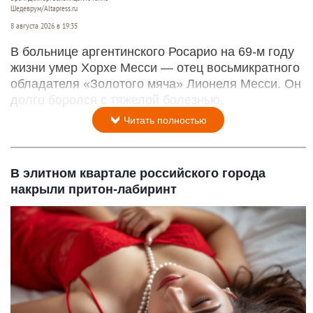
Шедеврум/Altapress.ru
8 августа 2026 в 19:35
В больнице аргентинского Росарио на 69-м году
жизни умер Хорхе Месси — отец восьмикратного
обладателя «Золотого мяча» Лионеля Месси. Он
долго боролся с тяжелой болезнью.
Читать полностью
В элитном квартале российского города
накрыли притон-лабиринт