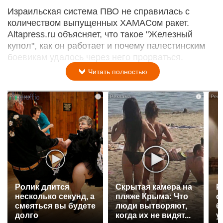
Израильская система ПВО не справилась с
количеством выпущенных ХАМАСом ракет.
Altapress.ru объясняет, что такое "Железный
купол", как он работает и почему палестинским
боевикам удалось через него прорваться.
Читать полностью
i
i
Ролик длится
Скрытая камера на
Р
несколько секунд, а
пляже Крыма: Что
с
смеяться вы будете
люди вытворяют,
б
долго
когда их не видят...
у