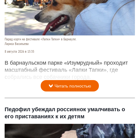
Парад корги на фестивале «Лапки Тапки» в Барнауле.
Лариса Васильева
8 августа 2026 в 15:35
В барнаульском парке «Изумрудный» проходит
масштабный фестиваль «Лапки Тапки», где
собрались все собачники города.
Читать полностью
Педофил убеждал россиянок умалчивать о
его приставаниях к их детям