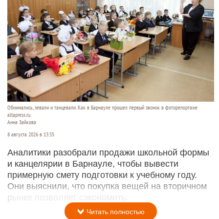
Обнимались, зевали и танцевали. Как в Барнауле прошел первый звонок в фоторепортаже
altapress.ru.
Анна Зайкова
8 августа 2026 в 13:35
Аналитики разобрали продажи школьной формы
и канцелярии в Барнауле, чтобы вывести
примерную смету подготовки к учебному году.
Они выяснили, что покупка вещей на вторичном
рынке позволяет сэкономить.
Читать полностью