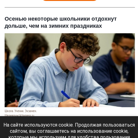
Осенью некоторые школьники отдохнут
дольше, чем на зимних праздниках
Школа. Ученик. Экзамен.
Шедеврум/Altapress.ru
8 августа 2026 в 12:35
На сайте используются cookie. Продолжая пользоваться
сайтом, вы соглашаетесь на использование cookie,
В новом учебном году школьники отгуляют
которые мы используем для удобства пользования