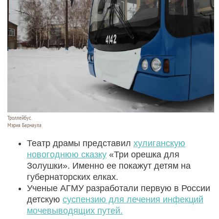
Троллейбус.
Мэрия Барнаула
Театр драмы представил
хулиганскую
новогоднюю сказку
«Три орешка для
Золушки». Именно ее покажут детям на
губернаторских елках.
Ученые АГМУ разработали первую в России
детскую
суспензию для лечения инфекций
мочевыводящих путей.