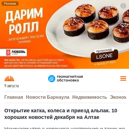
Реклама
To
F7
9 августа
Главная
Новости Барнаула
Недвижимость
Эконом
Открытие катка, колеса и приезд альпак. 10
хороших новостей декабря на Алтае
Начинаем утро с хорошего настроения и таких же