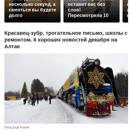
несколько секунд, а
оставит вас без
п
смеяться вы будете
слов!
л
долго
Пересмотрела 10
к
раз
Красавец-зубр, трогательное письмо, школы с
ремонтом. 8 хороших новостей декабря на
Алтае
Поезд Деда Мороза.