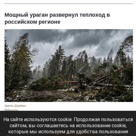
Мощный ураган развернул теплоход в
российском регионе
Ураган. Деревья
Нейросети
9 августа 2026 в 18:35
На сайте используются cookie. Продолжая пользоваться
сайтом, вы соглашаетесь на использование cookie,
Мощный ураган бушует в Самарской области.
которые мы используем для удобства пользования