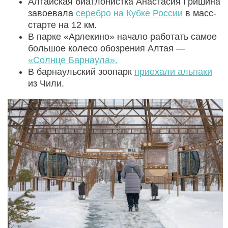
Алтайская биатлонистка Анастасия Гришина
завоевала
серебро на Кубке России
в масс-
старте на 12 км.
В парке «Арлекино» начало работать самое
большое колесо обозрения Алтая —
«Солнце Барнаула».
В барнаульский зоопарк
приехали альпаки
из Чили.