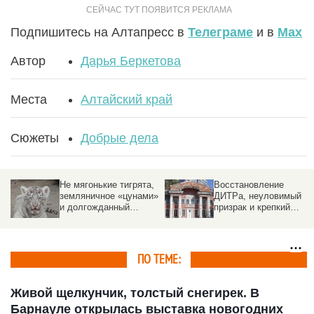
Подпишитесь на Алтапресс в
Телеграме
и в
Max
Автор
Дарья Беркетова
Места
Алтайский край
Сюжеты
Добрые дела
Не мягонькие тигрята,
Восстановление
земляничное «цунами»
ДИТРа, неуловимый
и долгожданный
призрак и крепкий
терминал. 9 хороших
Микробик. 9 хороших
новостей июня на
новостей июня на
Алтае
Алтае.
ПО ТЕМЕ:
Живой щелкунчик, толстый снегирек. В
Барнауле открылась выставка новогодних