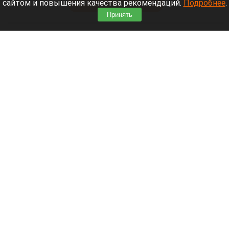
сайтом и повышения качества рекомендаций.
Подробнее
.
Читать полностью
Принять
Москвичей призвали оставаться дома
Экран телефона
Шедеврум/Altapress.ru
9 августа 2026 в 17:46
Беспилотная опасность объявлена на территории