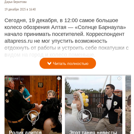
Дарья Беркетова
19 декабря 2025 в 16:40
Сегодня, 19 декабря, в 12:00 самое большое
колесо обозрения Алтая — «Солнце Барнаула»
начало принимать посетителей. Корреспондент
altapress.ru не мог упустить возможность
отдохнуть от работы и устроить себе покатушки с
видом на город и колесо поменьше.
Читать полностью
i
i
Ролик длится
Этот танец невесты
С