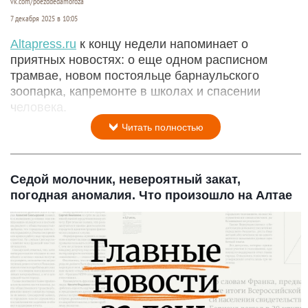
vk.com/poezddedamoroza
7 декабря 2025 в 10:05
Altapress.ru
к концу недели напоминает о
приятных новостях: о еще одном расписном
трамвае, новом постояльце барнаульского
зоопарка, капремонте в школах и спасении
человека.
Читать полностью
Седой молочник, невероятный закат,
погодная аномалия. Что произошло на Алтае