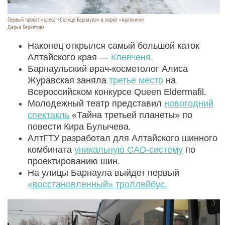
Первый прокат колеса «Солнце Барнаула» в парке «Арлекино».
Дарья Беркетова
Наконец открылся самый большой каток
Алтайского края —
Клевченя.
Барнаульский врач-косметолог Алиса
Журавская заняла
третье место
на
Всероссийском конкурсе Queen Eldermafil.
Молодежный театр представил
новогодний
спектакль
«Тайна третьей планеты» по
повести Кира Булычева.
АлтГТУ разработал для Алтайского шинного
комбината
уникальную CAD-систему
по
проектированию шин.
На улицы Барнаула выйдет первый
«восстановленный» троллейбус.