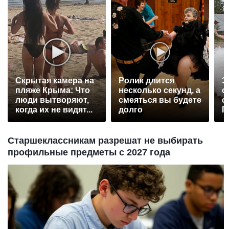
Скрытая камера на
Ролик длится
Э
пляже Крыма: Что
несколько секунд, а
о
люди вытворяют,
смеяться вы будете
с
когда их не видят...
долго
П
р
Старшеклассникам разрешат не выбирать
профильные предметы с 2027 года