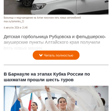
Больница и медучреждения на Алтае получили пять новых автомобилей
max.ru/tomenko_22
6 августа 2026 в 21:40
Детская горбольница Рубцовска и фельдшерско-
акушерские пункты Алтайского края получили
пять новых машин.
Читать полностью
В Барнауле на этапах Кубка России по
шахматам прошли шесть туров