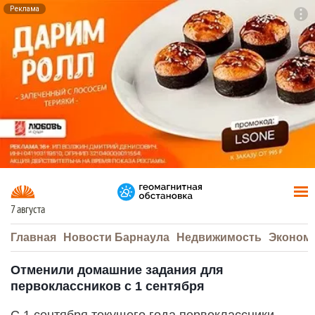
Реклама
To
F7
7 августа
Главная
Новости Барнаула
Недвижимость
Эконом
Отменили домашние задания для
первоклассников с 1 сентября
С 1 сентября текущего года первоклассники