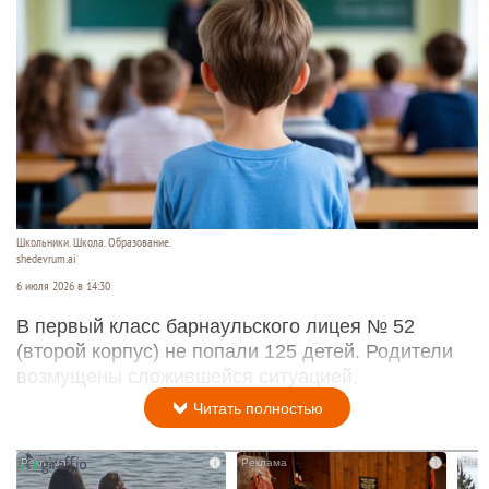
Школьники. Школа. Образование.
shedevrum.ai
6 июля 2026 в 14:30
В первый класс барнаульского лицея № 52
(второй корпус) не попали 125 детей. Родители
возмущены сложившейся ситуацией.
Читать полностью
i
i