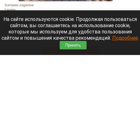
Екатерина Андреевна
Соцсети
6 августа 2026 в 19:00
На сайте используются cookie. Продолжая пользоваться
сайтом, вы соглашаетесь на использование cookie,
Телеведущая Екатерина Андреева проводит
которые мы используем для удобства пользования
отпуск на Алтае. Она поселилась в двухэтажной
сайтом и повышения качества рекомендаций.
Подробнее
.
вилле с видом на горы у реки Катунь.
Принять
Читать полностью
Медведю Мише в барнаульском зоопарке
устроили освежающий душ в жару. Видео