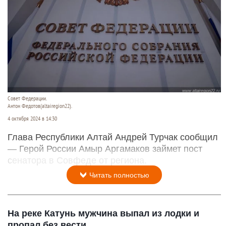
Совет Федерации.
Антон Федотов(altairegion22).
4 октября 2024 в 14:30
Глава Республики Алтай Андрей Турчак сообщил
— Герой России Амыр Аргамаков займет пост
сенатора в Совфеде от региона.
Читать полностью
На реке Катунь мужчина выпал из лодки и
пропал без вести