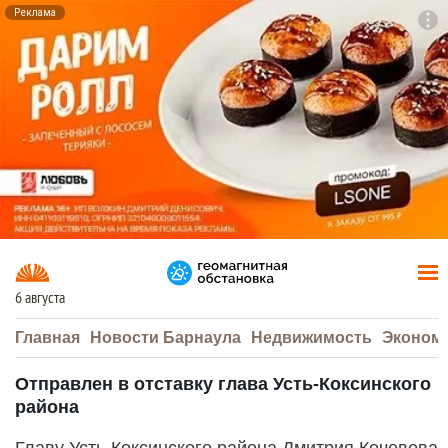
Реклама
To
F7
6 августа
Главная
Новости Барнаула
Недвижимость
Эконом
Отправлен в отставку глава Усть-Коксинского
района
Главу Усть-Коксинского района Дмитрия Кочевова