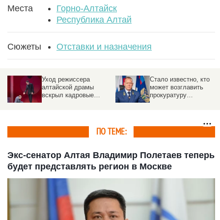
Места
Горно-Алтайск
Республика Алтай
Сюжеты
Отставки и назначения
Уход режиссера
Стало известно, кто
алтайской драмы
может возглавить
вскрыл кадровые
прокуратуру
проблемы в театрах
Алтайского края
Барнаула
ПО ТЕМЕ:
Экс-сенатор Алтая Владимир Полетаев теперь
будет представлять регион в Москве