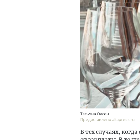
Татьяна Олсен.
Предоставлено altapress.ru.
В тех случаях, когд
от зарплаты. В то ж