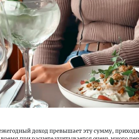
а ежегодный доход превышает эту сумму, приход
е время при расчете учитывается очень много п