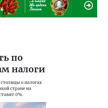
ть по
ам налоги
 столицы о налогах
акой стране на
ставят 0%.