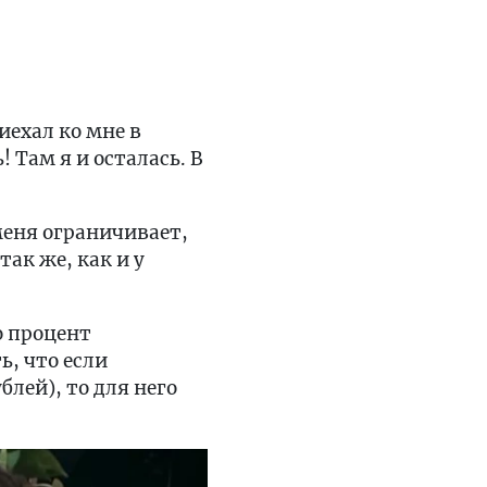
иехал ко мне в
 Там я и осталась. В
меня ограничивает,
так же, как и у
о процент
ь, что если
блей), то для него