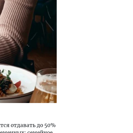
ится отдавать до 50%
еременных: семейное