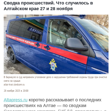
Сводка происшествий. Что случилось в
Алтайском крае 27 и 28 ноября
В Барнауле в суд направили уголовное дело о нарушении требований охраны труда при очистке
снега на крыше.
altai-krai.sledcom.ru
28 ноября 2025 в 20:00
Аltapress.ru
коротко рассказывает о последних
происшествиях на Алтае — по сводкам