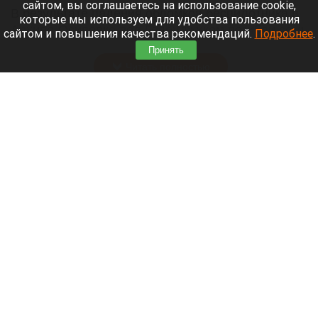
сайтом, вы соглашаетесь на использование cookie,
В результате падения обломков беспилотника в
которые мы используем для удобства пользования
Архипо-Осиповке под Геленджиком погибли семь
сайтом и повышения качества рекомендаций.
Подробнее
.
человек, в том числе три ребенка.
Принять
Читать полностью
Горпарк Камня-на-Оби признали банкротом
из-за долга