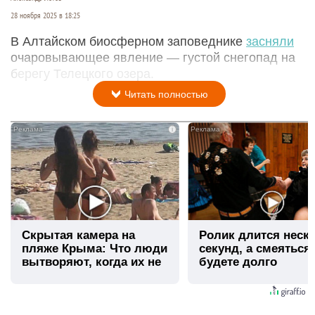
28 ноября 2025 в 18:25
В Алтайском биосферном заповеднике
засняли
очаровывающее явление — густой снегопад на
берегу Телецкого озера.
Читать полностью
i
Скрытая камера на
Ролик длится неск
пляже Крыма: Что люди
секунд, а смеяться
вытворяют, когда их не
будете долго
видят...