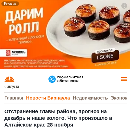
Реклама
To
F7
6 августа
Главная
Новости Барнаула
Недвижимость
Эконом
Отстранение главы района, прогноз на
декабрь и наше золото. Что произошло в
Алтайском крае 28 ноября