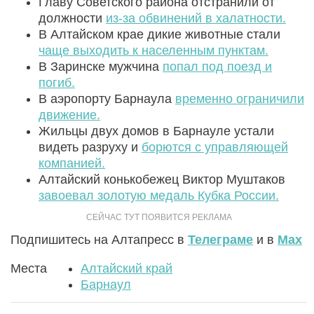
Главу Советского района отстранили от
должности
из-за обвинений в халатности.
В Алтайском крае дикие животные стали
чаще выходить к населенным пунктам.
В Заринске мужчина
попал под поезд и
погиб.
В аэропорту Барнаула
временно ограничили
движение.
Жильцы двух домов в Барнауле устали
видеть разруху и
борются с управляющей
компанией.
Алтайский конькобежец Виктор Муштаков
завоевал золотую медаль Кубка России.
Подпишитесь на Алтапресс в
Телеграме
и в
Max
Места
Алтайский край
Барнаул