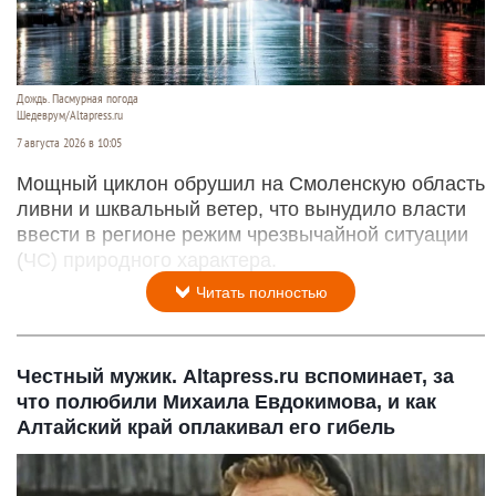
Дождь. Пасмурная погода
Шедеврум/Altapress.ru
7 августа 2026 в 10:05
Мощный циклон обрушил на Смоленскую область
ливни и шквальный ветер, что вынудило власти
ввести в регионе режим чрезвычайной ситуации
(ЧС) природного характера.
Читать полностью
Честный мужик. Altapress.ru вспоминает, за
что полюбили Михаила Евдокимова, и как
Алтайский край оплакивал его гибель