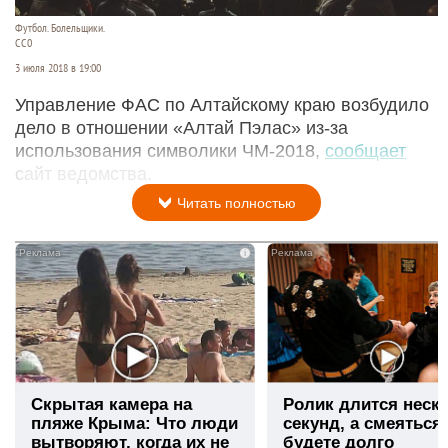
Футбол. Болельщики.
СС0
3 июля 2018 в 19:00
Управление ФАС по Алтайскому краю возбудило
дело в отношении «Алтай Пэлас» из-за
использования символики ЧМ-2018,
сообщает
сайт ведомства.
Читать полностью
i
Скрытая камера на
Ролик длится неск
пляже Крыма: Что люди
секунд, а смеяться
вытворяют, когда их не
будете долго