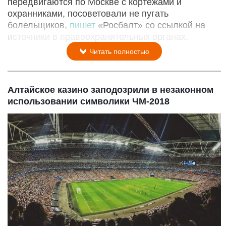
передвигаются по Москве с кортежами и
охранниками, посоветовали не пугать
болельщиков,
пишет
«Росбалт» со ссылкой на
источники в правоохранительных органах.
Читать полностью
Алтайское казино заподозрили в незаконном
использовании символики ЧМ-2018