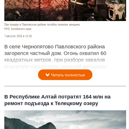
При пожаре в Павловском районе погибла пожилая женщина
МЧС Алтайского края
7 августа 2026 в 11:10
В селе Чернопятово Павловского района
загорелся частный дом. Огонь охватил 60
квадратных метров, при разборе завалов
спасатели нашли тело пожилой женщины.
Читать полностью
В Республике Алтай потратят 164 млн на
ремонт подъезда к Телецкому озеру