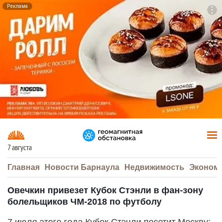
Реклама
To
F7
7 августа
Главная
Новости Барнаула
Недвижимость
Эконом
Овечкин привезет Кубок Стэнли в фан-зону
болельщиков ЧМ-2018 по футболу
7 июля этого года Кубок Стэнли посетит Москву: