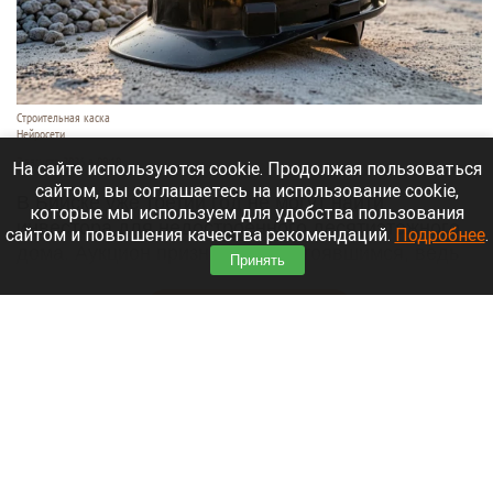
Строительная каска
Нейросети
7 августа 2026 в 09:10
На сайте используются cookie. Продолжая пользоваться
сайтом, вы соглашаетесь на использование cookie,
В Бийске уже третий год не могут найти
которые мы используем для удобства пользования
инвестора для недостроенного десятиэтажного
сайтом и повышения качества рекомендаций.
Подробнее
.
дома. Аукцион признали несостоявшимся, ведь
Принять
заявок даже не поступало,
сообщает
«Толк».
Читать полностью
В аэропорту Горно-Алтайска открыли детский
парк с батутами и гигантскими шахматами