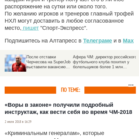
распоряжение на сутки или около того.
По желанию игроков и тренеров главный трофей
НХЛ могут доставить в любое согласованное
место,
пишет
"Спорт-Экспресс".
Подпишитесь на Алтапресс в
Телеграме
и в
Max
После отставки
Афера ЧМ: директор российского
Черчесова на SuperJob
футбольного клуба похитил у
выставили вакансию
болельщиков более 1 млн
главного тренера
долларов
сборной России
ПО ТЕМЕ:
«Воры в законе» получили подробный
инструктаж, как вести себя во время ЧМ-2018
2 июля 2018 в 16:29
«Криминальным генералам», которые