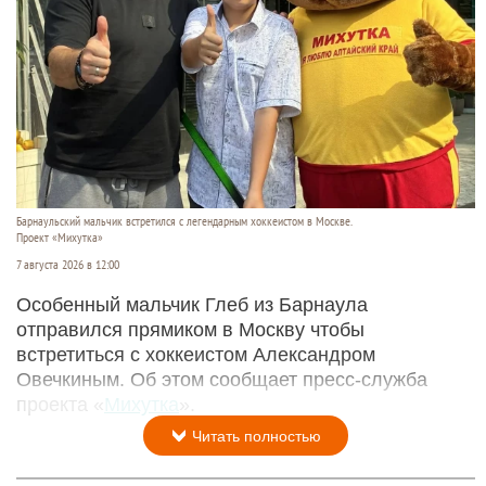
Барнаульский мальчик встретился с легендарным хоккеистом в Москве.
Проект «Михутка»
7 августа 2026 в 12:00
Особенный мальчик Глеб из Барнаула
отправился прямиком в Москву чтобы
встретиться с хоккеистом Александром
Овечкиным. Об этом сообщает пресс-служба
проекта «
Михутка
».
Читать полностью