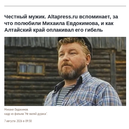
Честный мужик. Altapress.ru вспоминает, за
что полюбили Михаила Евдокимова, и как
Алтайский край оплакивал его гибель
Михаил Евдокимов.
кадр из фильма "Не валяй дурака".
7 августа 2026 в 09:30