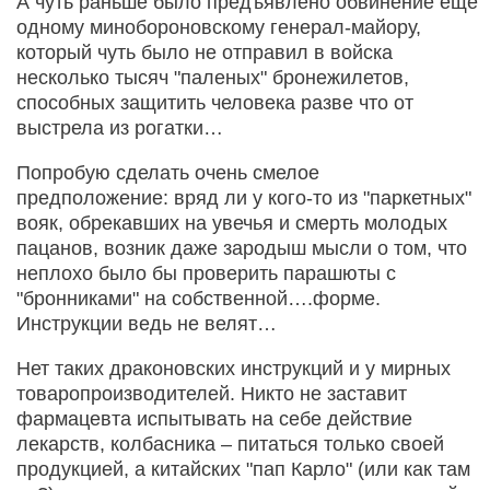
А чуть раньше было предъявлено обвинение еще
одному минобороновскому генерал-майору,
который чуть было не отправил в войска
несколько тысяч "паленых" бронежилетов,
способных защитить человека разве что от
выстрела из рогатки…
Попробую сделать очень смелое
предположение: вряд ли у кого-то из "паркетных"
вояк, обрекавших на увечья и смерть молодых
пацанов, возник даже зародыш мысли о том, что
неплохо было бы проверить парашюты с
"бронниками" на собственной….форме.
Инструкции ведь не велят…
Нет таких драконовских инструкций и у мирных
товаропроизводителей. Никто не заставит
фармацевта испытывать на себе действие
лекарств, колбасника – питаться только своей
продукцией, а китайских "пап Карло" (или как там