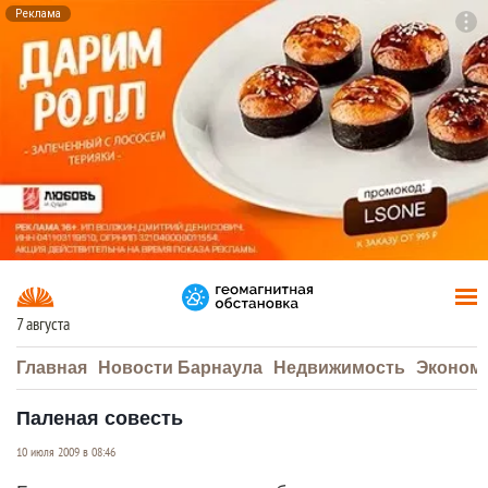
Реклама
To
F7
7 августа
Главная
Новости Барнаула
Недвижимость
Эконом
Паленая совесть
10 июля 2009 в 08:46