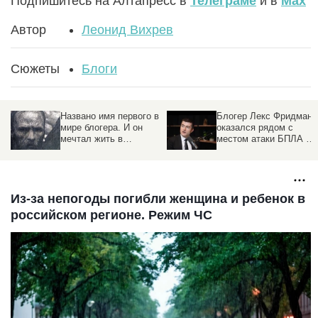
Подпишитесь на Алтапресс в
Телеграме
и в
Max
Автор
Леонид Вихрев
Сюжеты
Блоги
Названо имя первого в
Блогер Лекс Фридман
мире блогера. И он
оказался рядом с
мечтал жить в
местом атаки БПЛА в
Барнауле
Москве
Из-за непогоды погибли женщина и ребенок в
российском регионе. Режим ЧС