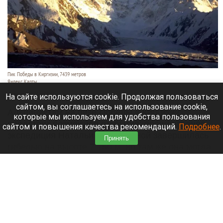
Пик Победы в Киргизии, 7439 метров
Яндекс Карты
7 августа 2026 в 09:45
На сайте используются cookie. Продолжая пользоваться
сайтом, вы соглашаетесь на использование cookie,
Альпинистам на пике Победы в Киргизии
которые мы используем для удобства пользования
предстоит возможное открытие: прошлогодняя
сайтом и повышения качества рекомендаций.
Подробнее
.
экспедиция Натальи Наговициной завершилась
Принять
гибелью на высоте 7 150 м, но там же она могла
оставить свое последнее послание.
Читать полностью
Бийск третий год не может найти инвестора
для долгостроя