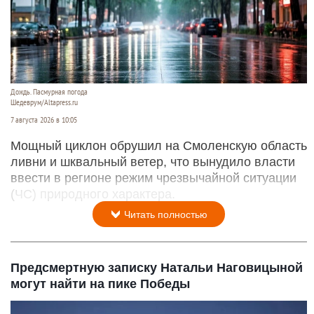
Дождь. Пасмурная погода
Шедеврум/Altapress.ru
7 августа 2026 в 10:05
Мощный циклон обрушил на Смоленскую область
ливни и шквальный ветер, что вынудило власти
ввести в регионе режим чрезвычайной ситуации
(ЧС) природного характера.
Читать полностью
Предсмертную записку Натальи Наговицыной
могут найти на пике Победы