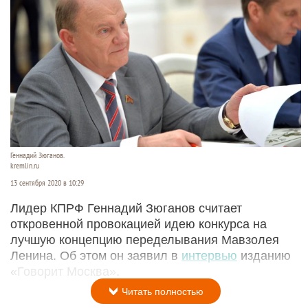
Геннадий Зюганов.
kremlin.ru
13 сентября 2020 в 10:29
Лидер КПРФ Геннадий Зюганов считает
откровенной провокацией идею конкурса на
лучшую концепцию переделывания Мавзолея
Ленина. Об этом он заявил в
интервью
изданию
«Говорит Москва».
Читать полностью