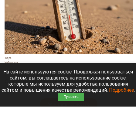
Жара
Нейросети
8 августа 2026 в 18:05
На сайте используются cookie. Продолжая пользоваться
сайтом, вы соглашаетесь на использование cookie,
Синоптики предупреждают, что с 9 по 13 августа
которые мы используем для удобства пользования
Алтайский край местами накроет аномальный
сайтом и повышения качества рекомендаций.
Подробнее
.
зной.
Принять
Читать полностью
Штукатурка с потолка едва не рухнула на
жительницу барнаульской многоэтажки.