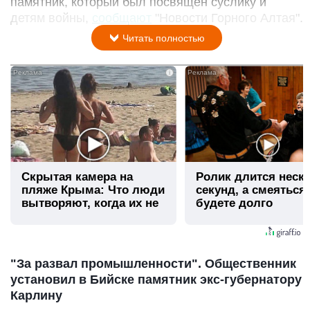
памятник, который был посвящен суслику и
детям войны,
сообщают
"Новости Горного Алтая".
Читать полностью
i
Скрытая камера на
Ролик длится неск
пляже Крыма: Что люди
секунд, а смеяться
вытворяют, когда их не
будете долго
видят...
"За развал промышленности". Общественник
установил в Бийске памятник экс-губернатору
Карлину