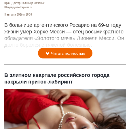
Врач. Доктор. Больница. Лечение
Шедеврум/Altapress.ru
8 августа 2026 в 19:35
В больнице аргентинского Росарио на 69-м году
жизни умер Хорхе Месси — отец восьмикратного
обладателя «Золотого мяча» Лионеля Месси. Он
долго боролся с тяжелой болезнью.
Читать полностью
В элитном квартале российского города
накрыли притон-лабиринт