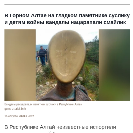
В Горном Алтае на гладком памятнике суслику
и детям войны вандалы нацарапали смайлик
Вандалы расцарапали памятник суслику в Республике Алтай
gorno-altaisk.info
16 августа 2020 в 20:01
В Республике Алтай неизвестные испортили