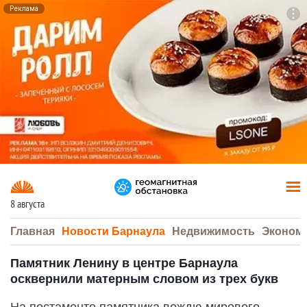
Реклама
To
F7
8 августа
Главная
Новости Барнаула
Недвижимость
Эконом
Памятник Ленину в центре Барнаула
осквернили матерным словом из трех букв
На постаменте памятника вождю мирового