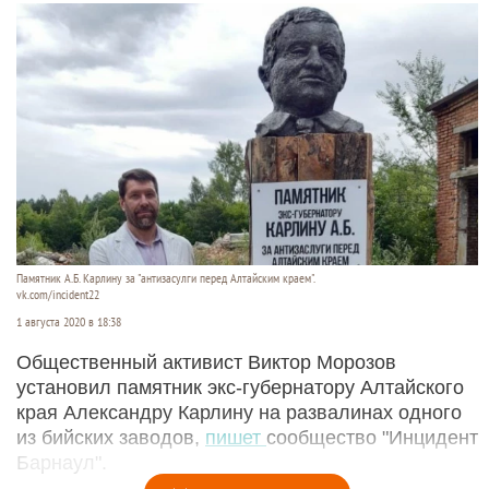
Памятник А.Б. Карлину за "антизасулги перед Алтайским краем".
vk.com/incident22
1 августа 2020 в 18:38
Общественный активист Виктор Морозов
установил памятник экс-губернатору Алтайского
края Александру Карлину на развалинах одного
из бийских заводов,
пишет
сообщество "Инцидент
Барнаул".