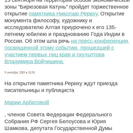
зоны "Бирюзовая Катунь" пройдет торжественное
открытие
памятника Николаю Рериху
. Открытие
монумента философу, художнику и
исследователю Алтая приурочено к его 135-
летнему юбилею и празднованию Года Индии в
России. Об этом шла речь
на пресс-конференции,
посвященной этому событию, прошедшей с
участием первых лиц края и скульптора
Владимира Войчишина.
9 сентября 2009 в 10:30
На открытие памятника Рериху ждут приезда
писательницы и публициста
Марии Арбатовой
, членов Совета Федерации Федерального
Собрания РФ Сергея Белоусова и Юрия
Шамкова, депутата Государственной Думы