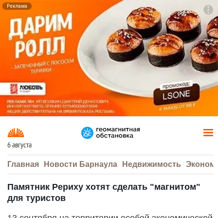
Реклама
To
F7
6 августа
Главная
Новости Барнаула
Недвижимость
Эконом
Памятник Рериху хотят сделать "магнитом"
для туристов
13 сентября на территории особой экономической