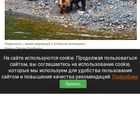
Медвежонок с мамой-медведицей в Алтайском заповеднике.
Роман и Татьяна Воробьевы
5 августа 2026 в 14:00
На сайте используются cookie. Продолжая пользоваться
сайтом, вы соглашаетесь на использование cookie,
Кордон Беле временно закрыт для посещения,
которые мы используем для удобства пользования
говорится в
сообщении
Алтайского биосферного
сайтом и повышения качества рекомендаций.
Подробнее
.
заповедника.
Принять
Читать полностью
Непредсказуемые гости. Кто сейчас ездит в
санатории Белокурихи, и как проходит летний
сезон