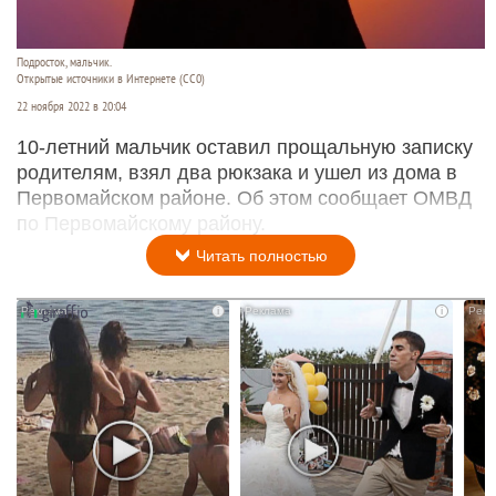
Подросток, мальчик.
Открытые источники в Интернете (СС0)
22 ноября 2022 в 20:04
10-летний мальчик оставил прощальную записку
родителям, взял два рюкзака и ушел из дома в
Первомайском районе. Об этом сообщает ОМВД
по Первомайскому району.
Читать полностью
i
i