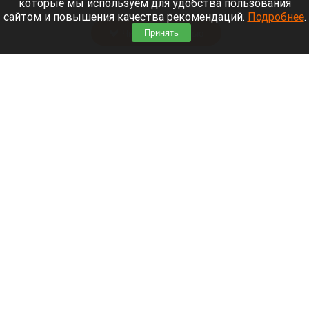
которые мы используем для удобства пользования
Пролетарская, 101.
сайтом и повышения качества рекомендаций.
Подробнее
.
Читать полностью
Принять
В Барнауле отключат горячую воду на пять
дней
Вода, река, озеро, море.
Дмитрий Лямзин