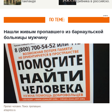
Таиланде
грибника в российском
регионе. Но есть
погибшие
ПО ТЕМЕ:
Нашли живым пропавшего из барнаульской
больницы мужчину
Пропал человек. Поиск пропавших.
altapress.ru