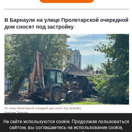
В Барнауле на улице Пролетарской очередной
дом сносят под застройку
На улице Пролетарской очередной дом сносят под застройку
Кристина Тарасова
10 августа 2026 в 11:59
На сайте используются cookie. Продолжая пользоваться
сайтом, вы соглашаетесь на использование cookie,
В Барнауле сносят деревянного дома по адресу