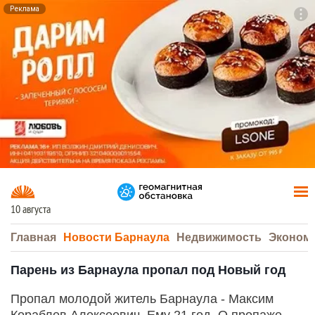
Реклама
To
F7
10 августа
Главная
Новости Барнаула
Недвижимость
Эконом
Парень из Барнаула пропал под Новый год
Пропал молодой житель Барнаула - Максим
Кораблев Алексеевич. Ему 21 год. О пропаже