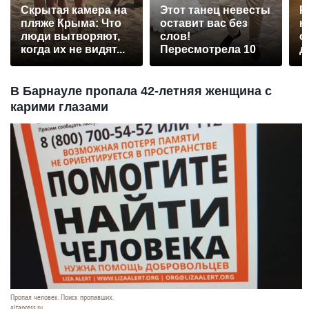
Скрытая камера на
Этот танец невесты
Р
пляже Крыма: Что
оставит вас без
н
люди вытворяют,
слов!
с
когда их не видят...
Пересмотрела 10
д
раз
В Барнауле пропала 42-летняя женщина с
карими глазами
Пропал человек. Поиск пропавших.
altapress.ru