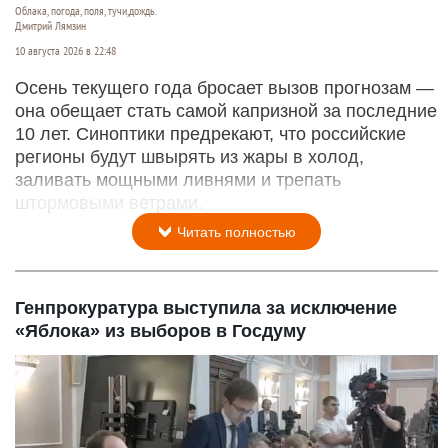
Облака, погода, поля, тучи,дождь.
Дмитрий Лямзин
10 августа 2026 в 22:48
Осень текущего года бросает вызов прогнозам —
она обещает стать самой капризной за последние
10 лет. Синоптики предрекают, что российские
регионы будут швырять из жары в холод,
заливать мощными ливнями и трепать
штормовыми ветрами.
Читать полностью
Генпрокуратура выступила за исключение
«Яблока» из выборов в Госдуму