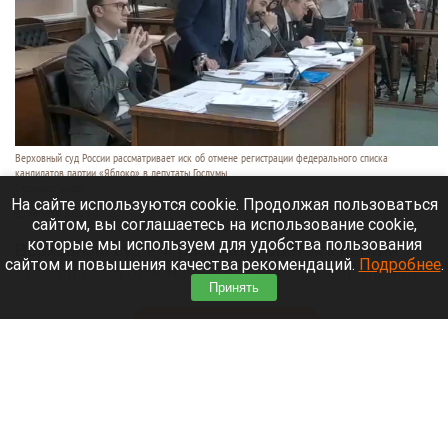
Верховный суд России рассматривает иск об отмене регистрации федерального списка
кандидатов партии «Яблоко» в депутаты Госдумы.
Скриншот видео
На сайте используются cookie. Продолжая пользоваться
10 августа 2026 в 22:25
сайтом, вы соглашаетесь на использование cookie,
которые мы используем для удобства пользования
Верховный суд РФ рассматривает иск партии
сайтом и повышения качества рекомендаций.
Подробнее
.
«Родина» об отмене регистрации федерального
Принять
списка «Яблока» на выборах в Госдуму (ГД).
Читать полностью
Признаки иностранного финансирования
выявил ЦИК у партии «Яблоко»