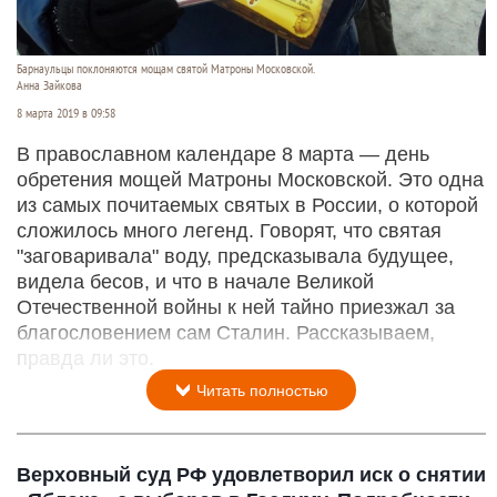
Барнаульцы поклоняются мощам святой Матроны Московской.
Анна Зайкова
8 марта 2019 в 09:58
В православном календаре 8 марта — день
обретения мощей Матроны Московской. Это одна
из самых почитаемых святых в России, о которой
сложилось много легенд. Говорят, что святая
"заговаривала" воду, предсказывала будущее,
видела бесов, и что в начале Великой
Отечественной войны к ней тайно приезжал за
благословением сам Сталин. Рассказываем,
правда ли это.
Читать полностью
Верховный суд РФ удовлетворил иск о снятии