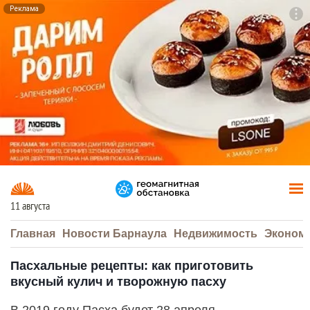
Реклама
To
F7
11 августа
Главная
Новости Барнаула
Недвижимость
Эконом
Пасхальные рецепты: как приготовить
вкусный кулич и творожную пасху
В 2019 году Пасха будет 28 апреля.