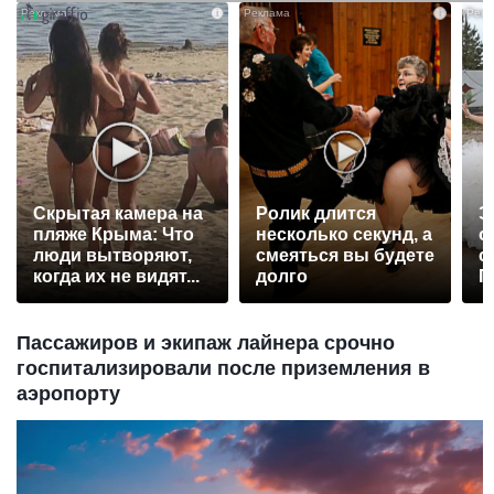
i
i
Скрытая камера на
Ролик длится
Э
пляже Крыма: Что
несколько секунд, а
о
люди вытворяют,
смеяться вы будете
с
когда их не видят...
долго
П
р
Пассажиров и экипаж лайнера срочно
госпитализировали после приземления в
аэропорту