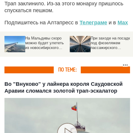
Трап заклинило. Из-за этого монарху пришлось
спускаться пешком.
Подпишитесь на Алтапресс в
Телеграме
и в
Max
На Мальдивы скоро
При заходе на посадку
можно будет улететь
под фюзеляжем
из новосибирского
пассажирского
Толмачево. Частота
самолета произошел
рейсов
взрыв
ПО ТЕМЕ:
Во "Внуково" у лайнера короля Саудовской
Аравии сломался золотой трап-эскалатор