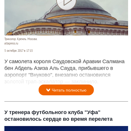
Триколор. Кремль. Москва.
altapress.ru
5 октября 2017 в 17:15
У самолета короля Саудовской Аравии Салмана
бен Абдель Азиза Аль Сауда, прибывшего в
аэропорт "Внуково", внезапно остановился
золотой трап-эскалатор — заклинило.
Читать полностью
У тренера футбольного клуба "Уфа"
остановилось сердце во время перелета