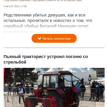
Следственное управление Следственного комитета РФ по Алтайскому краю
6 августа 2026 в 17:40
Родственники убитых девушек, как и все
остальные, прочитали в новостях о том, что
серийный убийца Виталий Манишин хочет
отправиться на
спецоперацию
.
Читать полностью
Пьяный тракторист устроил погоню со
стрельбой