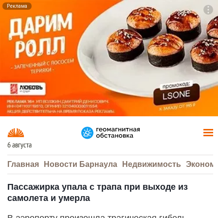
Реклама
To
F7
6 августа
Главная
Новости Барнаула
Недвижимость
Эконом
Пассажирка упала с трапа при выходе из
самолета и умерла
В аэропорту произошла трагическая гибель