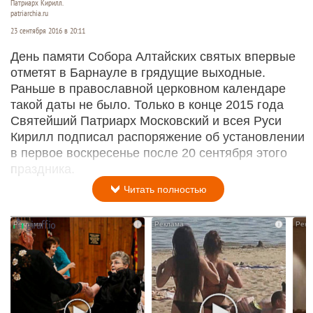
Патриарх Кирилл.
patriarchia.ru
23 сентября 2016 в 20:11
День памяти Собора Алтайских святых впервые
отметят в Барнауле в грядущие выходные.
Раньше в православной церковном календаре
такой даты не было. Только в конце 2015 года
Святейший Патриарх Московский и всея Руси
Кирилл подписал распоряжение об установлении
в первое воскресенье после 20 сентября этого
праздника.
Читать полностью
i
i