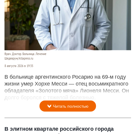
Врач. Доктор. Больница. Лечение
Шедеврум/Altapress.ru
8 августа 2026 в 19:35
В больнице аргентинского Росарио на 69-м году
жизни умер Хорхе Месси — отец восьмикратного
обладателя «Золотого мяча» Лионеля Месси. Он
долго боролся с тяжелой болезнью.
Читать полностью
В элитном квартале российского города