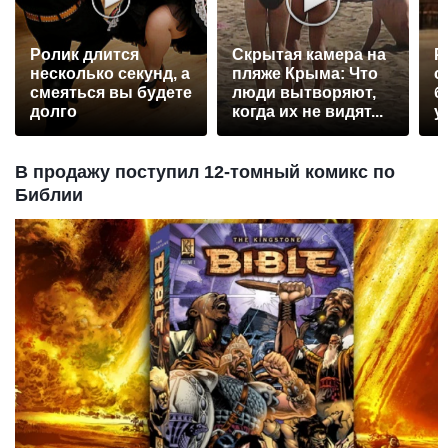
Ролик длится
Скрытая камера на
Р
несколько секунд, а
пляже Крыма: Что
с
смеяться вы будете
люди вытворяют,
б
долго
когда их не видят...
у
В продажу поступил 12-томный комикс по
Библии