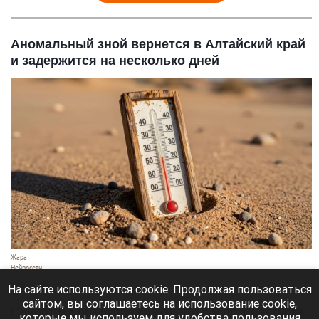
Аномальный зной вернется в Алтайский край
и задержится на несколько дней
Жара
Нейросети
8 августа 2026 в 18:05
На сайте используются cookie. Продолжая пользоваться
сайтом, вы соглашаетесь на использование cookie,
Синоптики предупреждают, что с 9 по 13 августа
которые мы используем для удобства пользования