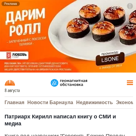
Реклама
To
F7
8 августа
Главная
Новости Барнаула
Недвижимость
Эконом
Патриарх Кирилл написал книгу о СМИ и
медиа
Книга под названием "Говорить Божию Правду.