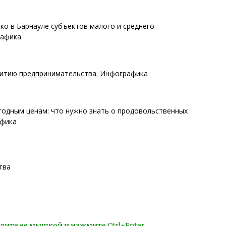
ько в Барнауле субъектов малого и среднего
рафика
витию предпринимательства. Инфографика
годным ценам: что нужно знать о продовольственных
афика
тва
лите ее мышкой и нажмите Ctrl+Enter