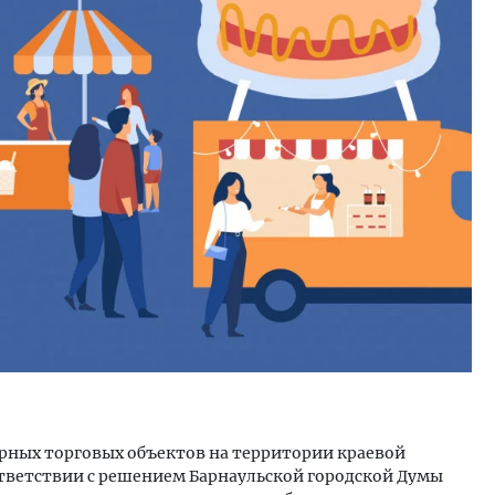
тектурный код начинается с
Ищем новые берега. Ген
ли. Мощение крупноформатными
«Жилищной инициативы»
тами становится новым
Гатилов — о том, как де
ндартом благоустройства
оставаться на плаву, ког
штормит
ОИТЕЛЬСТВО
СТРОИТЕЛЬСТВО
рных торговых объектов на территории краевой
ответствии с решением Барнаульской городской Думы