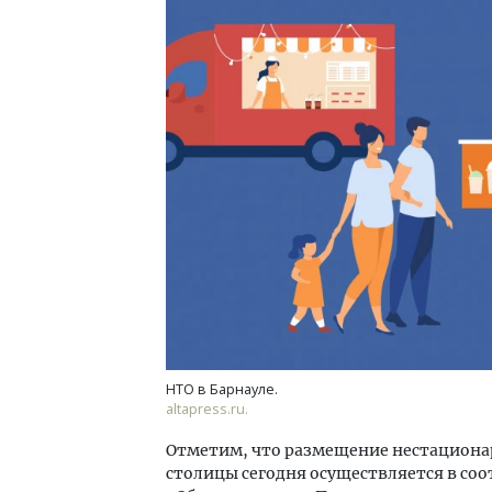
Смелость архитектурных идей.
Архи
Генеральный директор компании
зем
ЗИАС — об эстетике городов,
пли
трендах в фасадах и развитии рынка
ста
СТРОИТЕЛЬСТВО
СТР
НТО в Барнауле.
altapress.ru.
Отметим, что размещение нестациона
столицы сегодня осуществляется в со